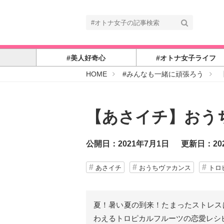
#美人好奇心
#オトナ女子ライフ
#
HOME
#みんなも一緒に頑張ろう
オ
ト
ナ
女
子
【あさイチ】おう
公開日：2021年7月1日
更新日：20
あさイチ
おうちヴァカンス
トロ
夏！暑い夏の到来！たまったストレス
わえるトロピカルフルーツの恋愛レシ