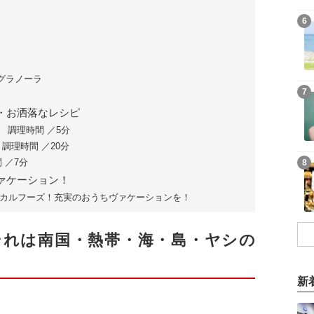
6
グラノーラ
7
・お洒落なレシピ
 調理時間 ／5分
調理時間 ／20分
 ／7分
8
ァケーション！
カルフーズ！充実のおうちヴァケーションを！
ル）それは南国・熱帯・海・島・ヤシの
新