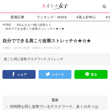
新着記事
ランキング・WEEK
#美人好奇心
#
#
HOME
#みんなも一緒に頑張ろう
オ
自分でできる肩こり改善ストレッチ☆★☆★
ト
ナ
女
子
自分でできる肩こり改善ストレッチ☆★☆★
公開日：2017年2月3日
更新日：2017年2月3日
肩こり,同じ姿勢,デスクワーク,ストレッチ
シェア
ツイート
送る
目次
何時間も同じ姿勢でいるデスクワーク。多くの方々は、