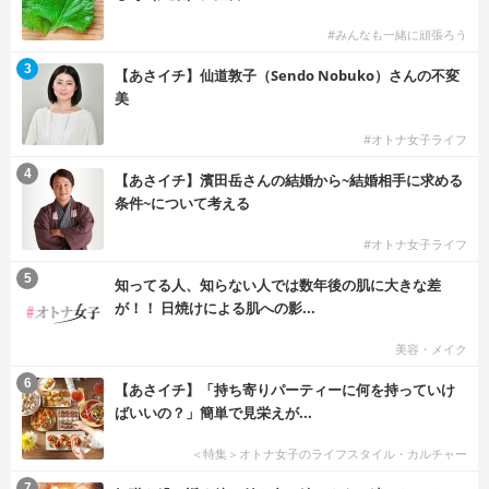
#みんなも一緒に頑張ろう
3
【あさイチ】仙道敦子（Sendo Nobuko）さんの不変
美
#オトナ女子ライフ
4
【あさイチ】濱田岳さんの結婚から~結婚相手に求める
条件~について考える
#オトナ女子ライフ
5
知ってる人、知らない人では数年後の肌に大きな差
が！！ 日焼けによる肌への影...
美容・メイク
6
【あさイチ】「持ち寄りパーティーに何を持っていけ
ばいいの？」簡単で見栄えが...
＜特集＞オトナ女子のライフスタイル・カルチャー
7