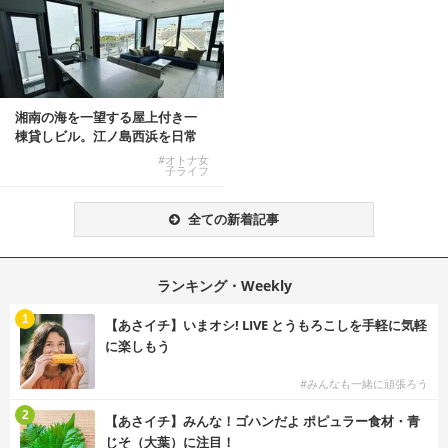
湘南の海を一望する屋上付き一
棟貸しビル。江ノ島西浜を日常
にできる特別な物件
#オトナ女
子ライフ
全ての新着記事
ランキング・Weekly
1
【あさイチ】いまオシ! LIVE とうもろこしを手軽に気軽
に楽しもう
#みんなも一緒に頑張ろう
2
【あさイチ】みんな！ゴハンだよ ポピュラー食材・青
じそ（大葉）に注目！