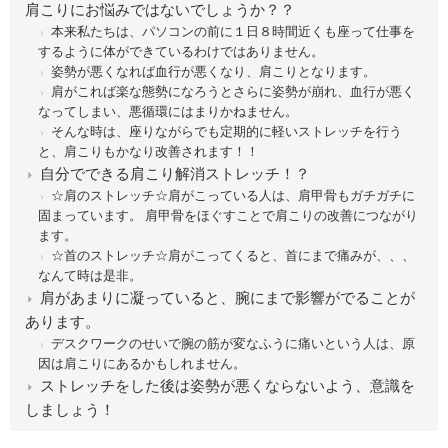
肩こりにお悩みではないでしょうか？？
本来私たちは、パソコンの前に１日８時間近くも座って仕事を
するように体ができているわけではありません。
姿勢が悪くなれば血行が悪くなり、肩こりとなります。
肩がこれば楽な態勢になろうとさらに姿勢が崩れ、血行が悪く
なってしまい、悪循環にはまりかねません。
そんな時は、座りながらでも定期的に軽いストレッチを行う
と、肩こりもかなり改善されます！！
自分でできる肩こり解消ストレッチ！？
☆肩のストレッチ☆肩がこっている人は、肩甲骨もガチガチに
固まっています。 肩甲骨をほぐすことで肩こりの改善につながり
ます。
☆首のストレッチ☆肩がこってくると、首にまで痛みが、、、
なんて時は是非。
肩があまりに凝っていると、腕にまで影響がでることが
あります。
デスクワークのせいで腕の筋が変なふうに痛いという人は、原
因は肩こりにあるかもしれません。
ストレッチをした後は姿勢が悪くならないよう、意識を
しましょう！