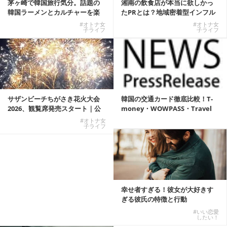
茅ヶ崎で韓国旅行気分。話題の
湘南の飲食店が本当に欲しかっ
韓国ラーメンとカルチャーを楽
たPRとは？地域密着型インフル
しむKOREAN ...
エンサーサービス...
#オトナ女
#オトナ女
子ライフ
子ライフ
サザンビーチちがさき花火大会
韓国の交通カード徹底比較！T-
2026、観覧席発売スタート｜公
money・WOWPASS・Travel
式有料席と屋外...
W...
#オトナ女
子ライフ
幸せ者すぎる！彼女が大好きす
ぎる彼氏の特徴と行動
#いい恋愛
したい！