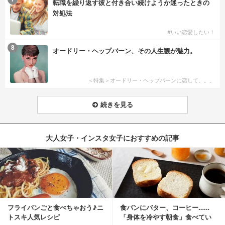
転職を繰り返す彼と付き合い続けようか迷ったときの
対処法
#いい恋愛したい！
8
オードリー・ヘップバーン、その人生観が魅力。
＜特集＞オードリー・ヘップバーンに恋して。。。
続きを見る
大人女子・インスタ女子におすすめの記事
フライパンごと食べちゃおう♪ニ
食パンにバター、コーヒー……
トスキ人気レシピ
「身体を冷やす朝食」食べてい