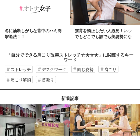
冬に油断しがちな背中のハミ肉
猫背を矯正したい人必見！いつ
撃退法！！
でもどこでも誰でも美姿勢にな
れる簡単なストレッチ方法
「自分でできる肩こり改善ストレッチ☆★☆★」
に関連するキー
ワード
ストレッチ
デスクワーク
同じ姿勢
肩こり
肩こり解消
首凝り
新着記事