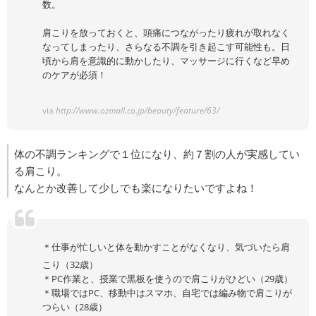
数。
肩こりを放っておくと、頭痛につながったり疲れが取れなく
なってしまったり、さらなる不調を引き起こす可能性も。日
頃から肩を意識的に動かしたり、マッサージに行くなど早め
のケアが必須！
via
http://www.ozmall.co.jp/beauty/feature/63/
体の不調ランキングで１位になり、約７割の人が実感してい
る肩こり。
なんとか改善して少しでも楽になりたいですよね！
＊仕事が忙しいと体を動かすことがなくなり、気づいたら肩
こり（32歳）
＊PC作業と、授業で黒板を使うので肩こりがひどい（29歳）
＊職場ではPC、移動中はスマホ、自宅では編み物で肩こりが
つらい（28歳）