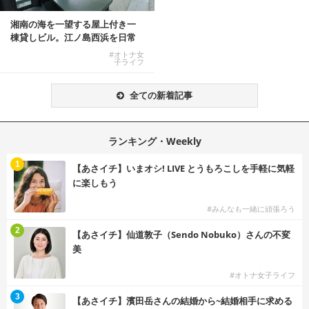
湘南の海を一望する屋上付き一
棟貸しビル。江ノ島西浜を日常
にできる特別な物件
#オトナ女
子ライフ
全ての新着記事
ランキング・Weekly
1
【あさイチ】いまオシ! LIVE とうもろこしを手軽に気軽
に楽しもう
#みんなも一緒に頑張ろう
2
【あさイチ】仙道敦子（Sendo Nobuko）さんの不変
美
#オトナ女子ライフ
3
【あさイチ】濱田岳さんの結婚から~結婚相手に求める