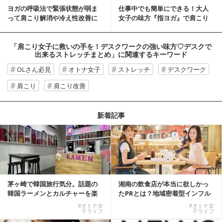
ヨガの呼吸法で緊張状態が弱ま
仕事中でも簡単にできる！大人
って肩こり解消や冷え性改善に
女子の味方『指ヨガ』で肩こり
も
を改善しよう！
「肩こり女子に救いの手を！デスクワークの強い味方♡デスクで
出来るストレッチまとめ」
に関連するキーワード
OLさん必見
オトナ女子
ストレッチ
デスクワーク
肩こり
肩こり改善
新着記事
茅ヶ崎で韓国旅行気分。話題の
湘南の飲食店が本当に欲しかっ
韓国ラーメンとカルチャーを楽
たPRとは？地域密着型インフル
しむKOREAN ...
エンサーサービス...
#オトナ女
#オトナ女
子ライフ
子ライフ