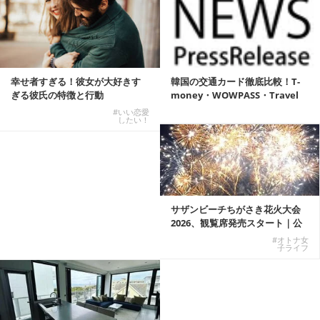
幸せ者すぎる！彼女が大好きす
韓国の交通カード徹底比較！T-
ぎる彼氏の特徴と行動
money・WOWPASS・Travel
W...
#いい恋愛
したい！
サザンビーチちがさき花火大会
2026、観覧席発売スタート｜公
式有料席と屋外...
#オトナ女
子ライフ