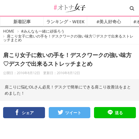
新着記事
ランキング・WEEK
#美人好奇心
#
#
HOME
#みんなも一緒に頑張ろう
オ
肩こり女子に救いの手を！デスクワークの強い味方♡デスクで出来るストレ
ト
ッチまとめ
ナ
女
子
肩こり女子に救いの手を！デスクワークの強い味方
♡デスクで出来るストレッチまとめ
公開日：2016年8月12日
更新日：2016年8月12日
肩こりに悩むOLさん必見！デスクで簡単にできる肩こり改善法をまと
めました！
シェア
ツイート
送る