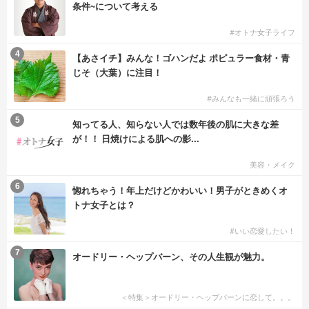
条件~について考える
#オトナ女子ライフ
4
【あさイチ】みんな！ゴハンだよ ポピュラー食材・青
じそ（大葉）に注目！
#みんなも一緒に頑張ろう
5
知ってる人、知らない人では数年後の肌に大きな差
が！！ 日焼けによる肌への影...
美容・メイク
6
惚れちゃう！年上だけどかわいい！男子がときめくオ
トナ女子とは？
#いい恋愛したい！
7
オードリー・ヘップバーン、その人生観が魅力。
＜特集＞オードリー・ヘップバーンに恋して。。。