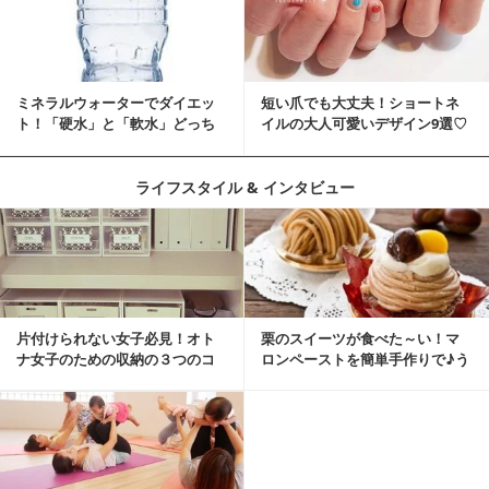
ミネラルウォーターでダイエッ
短い爪でも大丈夫！ショートネ
ト！「硬水」と「軟水」どっち
イルの大人可愛いデザイン9選♡
を選ぶ？
ライフスタイル & インタビュー
片付けられない女子必見！オト
栗のスイーツが食べた～い！マ
ナ女子のための収納の３つのコ
ロンペーストを簡単手作りで♪う
ツ
ちカフェバンザイ！