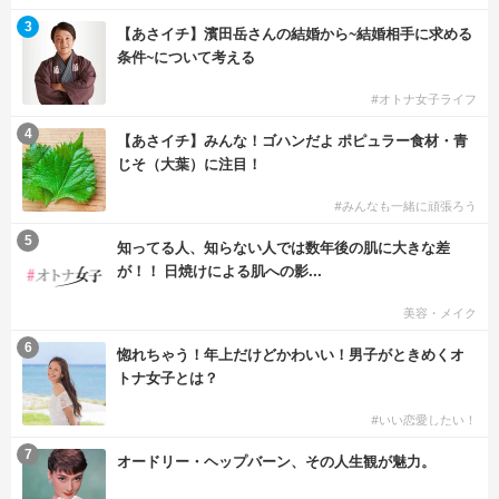
3
【あさイチ】濱田岳さんの結婚から~結婚相手に求める
条件~について考える
#オトナ女子ライフ
4
【あさイチ】みんな！ゴハンだよ ポピュラー食材・青
じそ（大葉）に注目！
#みんなも一緒に頑張ろう
5
知ってる人、知らない人では数年後の肌に大きな差
が！！ 日焼けによる肌への影...
美容・メイク
6
惚れちゃう！年上だけどかわいい！男子がときめくオ
トナ女子とは？
#いい恋愛したい！
7
オードリー・ヘップバーン、その人生観が魅力。