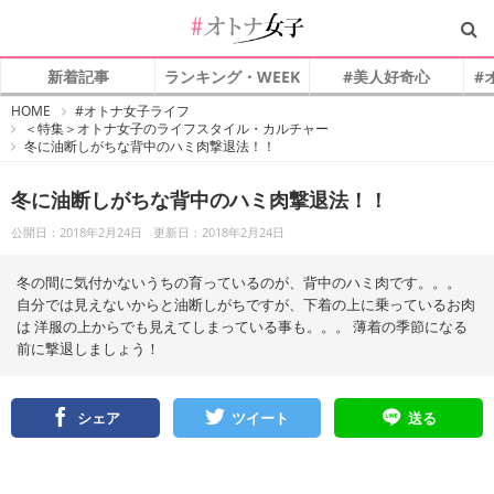
新着記事
ランキング・WEEK
#美人好奇心
#
#
HOME
#オトナ女子ライフ
オ
＜特集＞オトナ女子のライフスタイル・カルチャー
ト
冬に油断しがちな背中のハミ肉撃退法！！
ナ
女
子
冬に油断しがちな背中のハミ肉撃退法！！
公開日：2018年2月24日
更新日：2018年2月24日
冬の間に気付かないうちの育っているのが、背中のハミ肉です。。。
自分では見えないからと油断しがちですが、下着の上に乗っているお肉
は 洋服の上からでも見えてしまっている事も。。。 薄着の季節になる
前に撃退しましょう！
シェア
ツイート
送る