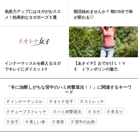
免疫力アップにはヨガがおスス
朝活始めませんか？ 朝の5分で体
メ！効果的なヨガポーズ５選
が変わる♡
インナーマッスルを鍛えるヨガ
【あさイチ】おでかけＬＩＶ
でキレイにダイエット!!
Ｅ トランポリンの魅力
「冬に油断しがちな背中のハミ肉撃退法！！」
に関連するキーワ
ード
インナーマッスル
オトナ女子
ストレッチ
チューブストレッチ
ハミ肉撃退法
ヨガ
冬太り
女子
美しい体
美容
背中のお肉