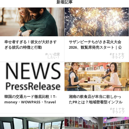
新着記事
幸せ者すぎる！彼女が大好きす
サザンビーチちがさき花火大会
ぎる彼氏の特徴と行動
2026、観覧席発売スタート｜公
式有料席と屋外...
#いい恋愛
#オトナ女
したい！
子ライフ
韓国の交通カード徹底比較！T-
湘南の飲食店が本当に欲しかっ
money・WOWPASS・Travel
たPRとは？地域密着型インフル
W...
エンサーサービス...
#オトナ女
子ライフ