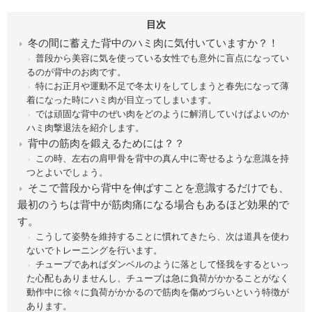
目次
冬の間に蓄えた背中のハミ肉に気付いていますか？！
普段から美容に気を使っている女性でも意外に盲点になってい
るのが背中のお肉です。
特にお正月や運動不足で冬太りをしてしまうと春先になって薄
着になった時にハミ肉が目立ってしまいます。
では頑固な背中のぜい肉をどのように解消していけばよいのか
ハミ肉撃退法を紹介します。
背中の筋肉を鍛えるためには？？
この時、左右の肩甲骨を背中の真ん中に寄せるような意識を持
つとよいでしょう。
そこで普段から背中を伸ばすことを意識するだけでも、
最初のうちは背中が筋肉痛になる場合もあるほど効果的で
す。
こうして姿勢を維持することに慣れてきたら、次は道具を使わ
ないでトレーニングを行います。
チューブであればダンベルのように落として怪我をするといっ
た心配もありませんし、チューブは急に負荷がかかることがなく
動作中に徐々に負荷がかかるので筋肉を傷めづらいという特徴が
あります。