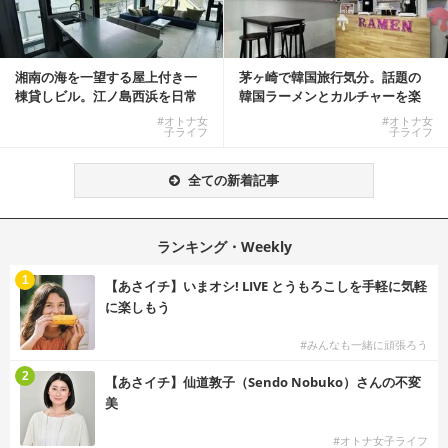
湘南の海を一望する屋上付き一
茅ヶ崎で韓国旅行気分。話題の
棟貸しビル。江ノ島西浜を日常
韓国ラーメンとカルチャーを楽
にできる特別な物件
しむKOREAN ...
#オトナ女
#オトナ女
子ライフ
子ライフ
全ての新着記事
ランキング・Weekly
1
【あさイチ】いまオシ! LIVE とうもろこしを手軽に気軽
に楽しもう
#みんなも一緒に頑張ろう
2
【あさイチ】仙道敦子（Sendo Nobuko）さんの不変
美
#オトナ女子ライフ