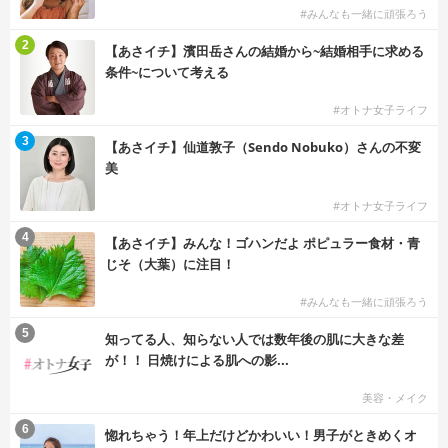
#みんなも一緒に頑張ろう
2
【あさイチ】濱田岳さんの結婚から~結婚相手に求める
条件~について考える
#オトナ女子ライフ
3
【あさイチ】仙道敦子（Sendo Nobuko）さんの不変
美
#オトナ女子ライフ
4
【あさイチ】みんな！ゴハンだよ ポピュラー食材・青
じそ（大葉）に注目！
#みんなも一緒に頑張ろう
5
知ってる人、知らない人では数年後の肌に大きな差
が！！ 日焼けによる肌への影...
美容・メイク
6
惚れちゃう！年上だけどかわいい！男子がときめくオ