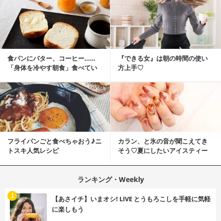
食パンにバター、コーヒー……
『できる女』は朝の時間の使い
「身体を冷やす朝食」食べてい
方上手♡
ませんか？
フライパンごと食べちゃおう♪ニ
カラン、と氷の音が聞こえてき
トスキ人気レシピ
そう♡夏にしたいアイスティー
ネイル
ランキング・Weekly
1
【あさイチ】いまオシ! LIVE とうもろこしを手軽に気軽
に楽しもう