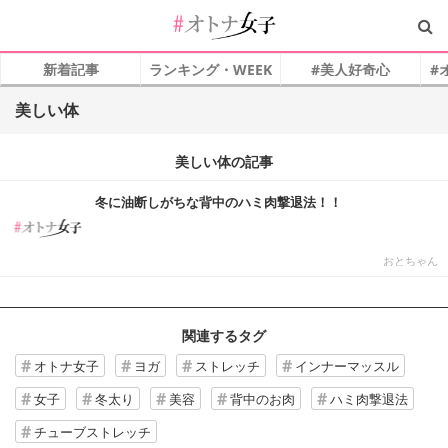
新着記事
ランキング・WEEK
#美人好奇心
#
美しい体
美しい体の記事
冬に油断しがちな背中のハミ肉撃退法！！
おとちゃん
関連するタグ
オトナ女子
ヨガ
ストレッチ
インナーマッスル
女子
冬太り
美容
背中のお肉
ハミ肉撃退法
チューブストレッチ