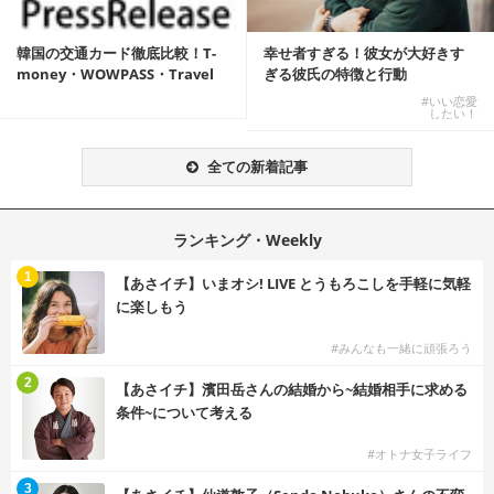
韓国の交通カード徹底比較！T-
幸せ者すぎる！彼女が大好きす
money・WOWPASS・Travel
ぎる彼氏の特徴と行動
W...
#いい恋愛
したい！
全ての新着記事
ランキング・Weekly
1
【あさイチ】いまオシ! LIVE とうもろこしを手軽に気軽
に楽しもう
#みんなも一緒に頑張ろう
2
【あさイチ】濱田岳さんの結婚から~結婚相手に求める
条件~について考える
#オトナ女子ライフ
3