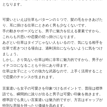
となります。
可愛いといえば仕草もパターンの１つで、髪の毛をかきあげた
り、耳に掛ける仕草にときめく男も少なくないです。
手の動きやポーズなども、男子に魅力を伝える要素ですから、
これらも片思いや恋愛の切っ掛けになります。
あざとい仕草はタイプじゃない人もいるので、気になる相手を
仕草で惹きつける場合は、過剰演出にならないように気をつけ
ましょう。
しかし、さり気ない仕草は時に非常に魅力的ですから、男子が
イチコロになることも十分にあり得ます。
仕草は女子にとっての強力な武器なので、上手く活用すること
で恋愛のチャンスが生まれます。
言葉遣いも女子の可愛さを印象づけるポイントで、普段は標準
語でも、瞬間的に訛りが出ると男子は可愛い印象を抱きます。
標準語でも美しい言葉遣いは魅力的ですが、方言はギャップが
特別な意味を持ったり価値を高めます。