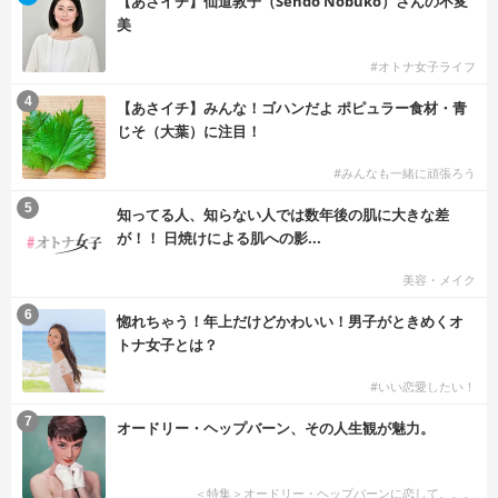
【あさイチ】仙道敦子（Sendo Nobuko）さんの不変
美
#オトナ女子ライフ
4
【あさイチ】みんな！ゴハンだよ ポピュラー食材・青
じそ（大葉）に注目！
#みんなも一緒に頑張ろう
5
知ってる人、知らない人では数年後の肌に大きな差
が！！ 日焼けによる肌への影...
美容・メイク
6
惚れちゃう！年上だけどかわいい！男子がときめくオ
トナ女子とは？
#いい恋愛したい！
7
オードリー・ヘップバーン、その人生観が魅力。
＜特集＞オードリー・ヘップバーンに恋して。。。