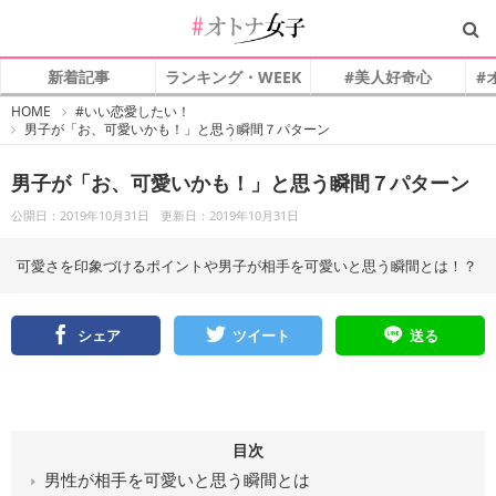
新着記事
ランキング・WEEK
#美人好奇心
#
#
HOME
#いい恋愛したい！
オ
男子が「お、可愛いかも！」と思う瞬間７パターン
ト
ナ
女
子
男子が「お、可愛いかも！」と思う瞬間７パターン
公開日：2019年10月31日
更新日：2019年10月31日
可愛さを印象づけるポイントや男子が相手を可愛いと思う瞬間とは！？
シェア
ツイート
送る
目次
男性が相手を可愛いと思う瞬間とは