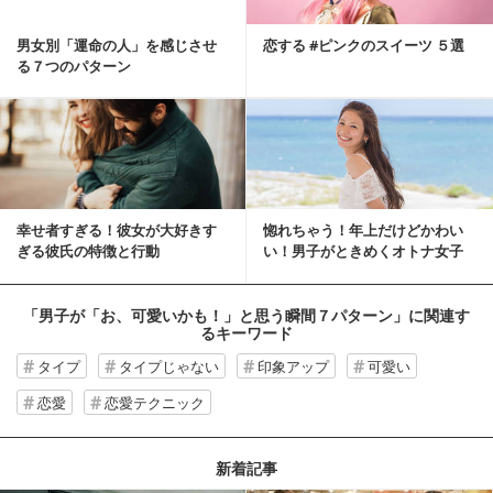
男女別「運命の人」を感じさせ
恋する #ピンクのスイーツ ５選
る７つのパターン
幸せ者すぎる！彼女が大好きす
惚れちゃう！年上だけどかわい
ぎる彼氏の特徴と行動
い！男子がときめくオトナ女子
とは？
「男子が「お、可愛いかも！」と思う瞬間７パターン」
に関連す
るキーワード
タイプ
タイプじゃない
印象アップ
可愛い
恋愛
恋愛テクニック
新着記事