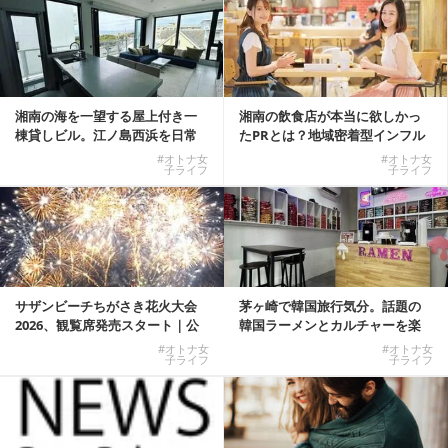
湘南の海を一望する屋上付き一
湘南の飲食店が本当に欲しかっ
棟貸しビル。江ノ島西浜を日常
たPRとは？地域密着型インフル
にできる特別な物件
エンサーサービス...
#オトナ女
#オトナ女
子ライフ
子ライフ
サザンビーチちがさき花火大会
茅ヶ崎で韓国旅行気分。話題の
2026、観覧席発売スタート｜公
韓国ラーメンとカルチャーを楽
式有料席と屋外...
しむKOREAN ...
#オトナ女
#オトナ女
子ライフ
子ライフ