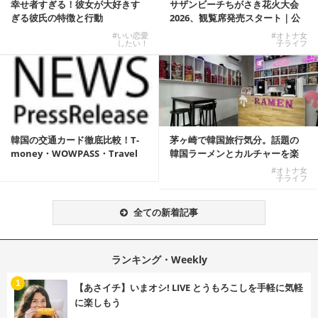
幸せ者すぎる！彼女が大好きす
サザンビーチちがさき花火大会
ぎる彼氏の特徴と行動
2026、観覧席発売スタート｜公
式有料席と屋外...
#いい恋愛
#オトナ女
したい！
子ライフ
韓国の交通カード徹底比較！T-
茅ヶ崎で韓国旅行気分。話題の
money・WOWPASS・Travel
韓国ラーメンとカルチャーを楽
W...
しむKOREAN ...
#オトナ女
子ライフ
全ての新着記事
ランキング・Weekly
1
【あさイチ】いまオシ! LIVE とうもろこしを手軽に気軽
に楽しもう