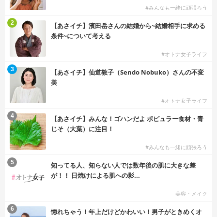
#みんなも一緒に頑張ろう
2
【あさイチ】濱田岳さんの結婚から~結婚相手に求める
条件~について考える
#オトナ女子ライフ
3
【あさイチ】仙道敦子（Sendo Nobuko）さんの不変
美
#オトナ女子ライフ
4
【あさイチ】みんな！ゴハンだよ ポピュラー食材・青
じそ（大葉）に注目！
#みんなも一緒に頑張ろう
5
知ってる人、知らない人では数年後の肌に大きな差
が！！ 日焼けによる肌への影...
美容・メイク
6
惚れちゃう！年上だけどかわいい！男子がときめくオ