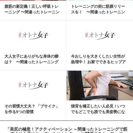
腹筋の新定義！正しい呼吸トレ
トレーニングの前に筋膜リリー
ーニング 〜間違ったトレーニン
スを！ 〜間違ったトレーニン
グで筋肉太り女子...
グで筋肉太り女子に...
大人女子にありがちな身体の癖
今おしりを大きくしたい女性が
は？ 〜間違ったトレーニング
急増中！ お家でできるヒップア
で筋肉太り女子にな...
ップ!!
その習慣大丈夫？ 「ブサイク」
猫背を矯正したい人必見！いつ
を作る5つの習慣
でもどこでも誰でも美姿勢にな
れる簡単なストレッチ方法
「美尻の極意！アクティベーション ～間違ったトレーニングで筋