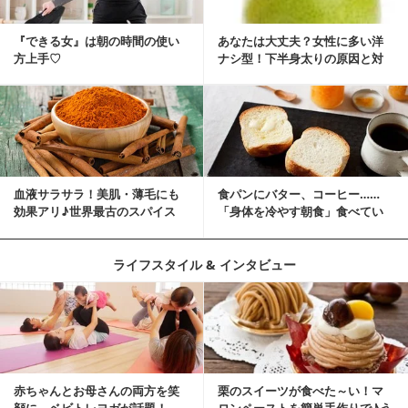
『できる女』は朝の時間の使い
あなたは大丈夫？女性に多い洋
方上手♡
ナシ型！下半身太りの原因と対
策
血液サラサラ！美肌・薄毛にも
食パンにバター、コーヒー……
効果アリ♪世界最古のスパイス
「身体を冷やす朝食」食べてい
「シナモン」で若返り！
ませんか？
ライフスタイル & インタビュー
赤ちゃんとお母さんの両方を笑
栗のスイーツが食べた～い！マ
顔に、ベビトレヨガが話題！
ロンペーストを簡単手作りで♪う