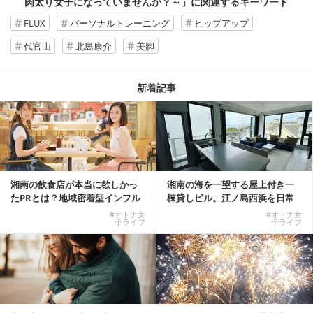
肉太り女子になっていませんか？～」
に関連するキーワード
FLUX
パーソナルトレーニング
ヒップアップ
代官山
北島康介
美脚
新着記事
湘南の飲食店が本当に欲しかっ
湘南の海を一望する屋上付き一
たPRとは？地域密着型インフル
棟貸しビル。江ノ島西浜を日常
エンサーサービス...
にできる特別な物件
#オトナ女
#オトナ女
子ライフ
子ライフ