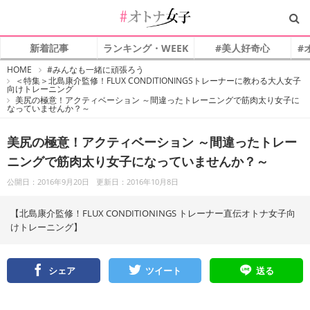
新着記事
ランキング・WEEK
#美人好奇心
#
#
HOME
#みんなも一緒に頑張ろう
オ
＜特集＞北島康介監修！FLUX CONDITIONINGSトレーナーに教わる大人女子
ト
向けトレーニング
ナ
美尻の極意！アクティベーション ～間違ったトレーニングで筋肉太り女子に
女
なっていませんか？～
子
美尻の極意！アクティベーション ～間違ったトレー
ニングで筋肉太り女子になっていませんか？～
公開日：2016年9月20日
更新日：2016年10月8日
【北島康介監修！FLUX CONDITIONINGS トレーナー直伝オトナ女子向
けトレーニング】
シェア
ツイート
送る