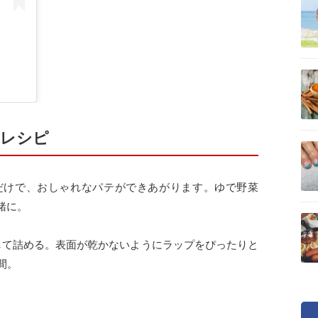
」レシピ
だけで、おしゃれなパテができあがります。ゆで野菜
緒に。
して詰める。表面が乾かないようにラップをぴったりと
間。
）