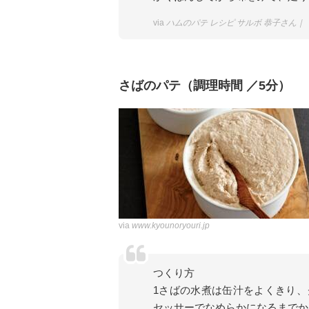
via
ハムのパテ レシピ サルボ 恭子さん
さばのパテ（調理時間 ／5分）
via
www.kyounoryouri.jp
つくり方
1さばの水煮は缶汁をよくきり
セッサーでなめらかになるまでか