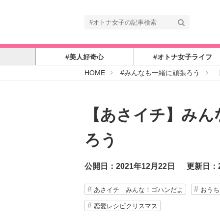
#美人好奇心
#オトナ女子ライフ
#
HOME
#みんなも一緒に頑張ろう
オ
ト
ナ
女
子
【あさイチ】みん
ろう
公開日：2021年12月22日
更新日：2
あさイチ みんな！ゴハンだよ
おうち
恋愛レシピクリスマス