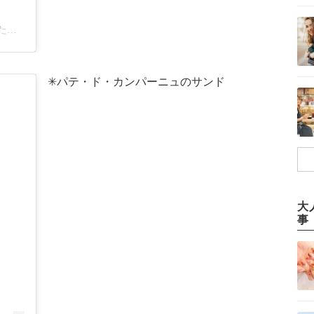
有限会社 角屋(@kadoya.mie)がシェアした投稿
︎ ✳︎パテ・ド・カンパーニュのサンド
大
事