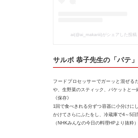
ai(@ai_makariii)がシェアした投稿
サルボ 恭子先生の「パテ
フードプロセッサーでガーッと混ぜる
や、生野菜のスティック、バケットと一
《保存》
1回で食べきれる分ずつ容器に小分けに
かけてさらにふたをし、冷蔵庫で4～5日
（NHKみんなの今日の料理HPより抜粋