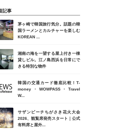
着記事
茅ヶ崎で韓国旅行気分。話題の韓
国ラーメンとカルチャーを楽しむ
KOREAN ...
湘南の海を一望する屋上付き一棟
貸しビル。江ノ島西浜を日常にで
きる特別な物件
韓国の交通カード徹底比較！T-
money・WOWPASS・Travel
W...
サザンビーチちがさき花火大会
2026、観覧席発売スタート｜公式
有料席と屋外...