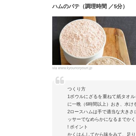
ハムのパテ（調理時間 ／5分）
via
www.kyounoryouri.jp
つくり方
1ボウルにざるを重ねて紙タオ
に一晩（6時間以上）おき、水け
2ロースハムは手で適当な大きさ
ッサーでなめらかになるまでかく
! ポイント
かくはんしてから味をみて、足り