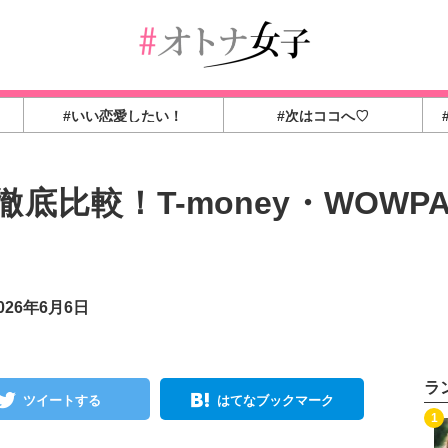
#いい恋愛したい！
#次はココへ♡
較！T-money・WOWPASS・T
26年6月6日
ラ
ツイートする
はてなブックマーク
1