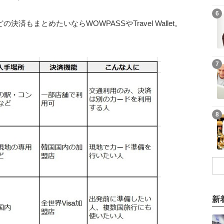
6
決済もまとめたいならWOWPASSやTravel Wallet。
7
8
新