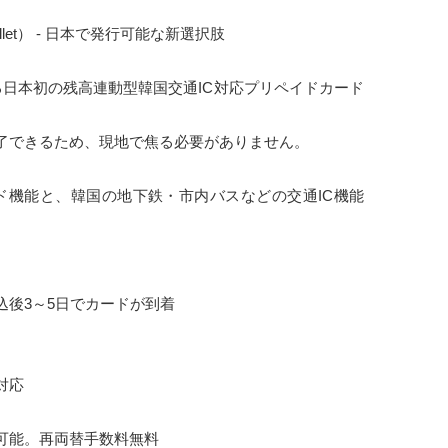
llet） - 日本で発行可能な新選択肢
発行できる日本初の残高連動型韓国交通IC対応プリペイドカード
了できるため、現地で焦る必要がありません。
プリペイド機能と、韓国の地下鉄・市内バスなどの交通IC機能
込後3～5日でカードが到着
対応
可能。再両替手数料無料