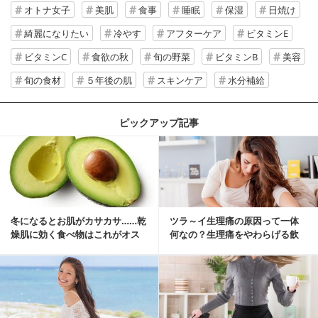
オトナ女子
美肌
食事
睡眠
保湿
日焼け
綺麗になりたい
冷やす
アフターケア
ビタミンE
ビタミンC
食欲の秋
旬の野菜
ビタミンB
美容
旬の食材
５年後の肌
スキンケア
水分補給
ピックアップ記事
冬になるとお肌がカサカサ……乾
ツラ～イ生理痛の原因って一体
燥肌に効く食べ物はこれがオス
何なの？生理痛をやわらげる飲
スメ♪
み物・食べ物とは？