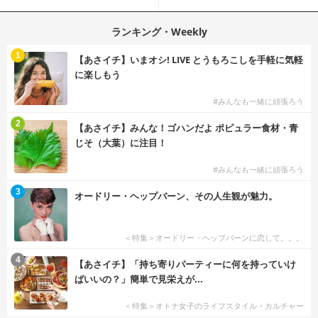
を選ぶ？
ネイル
ランキング・Weekly
1
【あさイチ】いまオシ! LIVE とうもろこしを手軽に気軽
に楽しもう
#みんなも一緒に頑張ろう
2
【あさイチ】みんな！ゴハンだよ ポピュラー食材・青
じそ（大葉）に注目！
#みんなも一緒に頑張ろう
3
オードリー・ヘップバーン、その人生観が魅力。
＜特集＞オードリー・ヘップバーンに恋して。。。
4
【あさイチ】「持ち寄りパーティーに何を持っていけ
ばいいの？」簡単で見栄えが...
＜特集＞オトナ女子のライフスタイル・カルチャー