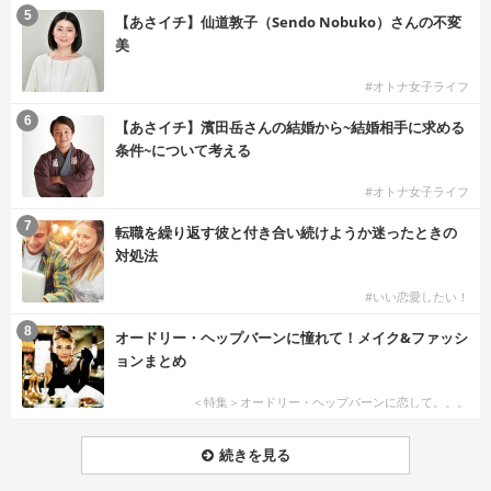
5
【あさイチ】仙道敦子（Sendo Nobuko）さんの不変
美
#オトナ女子ライフ
6
【あさイチ】濱田岳さんの結婚から~結婚相手に求める
条件~について考える
#オトナ女子ライフ
7
転職を繰り返す彼と付き合い続けようか迷ったときの
対処法
#いい恋愛したい！
8
オードリー・ヘップバーンに憧れて！メイク&ファッシ
ョンまとめ
＜特集＞オードリー・ヘップバーンに恋して。。。
続きを見る