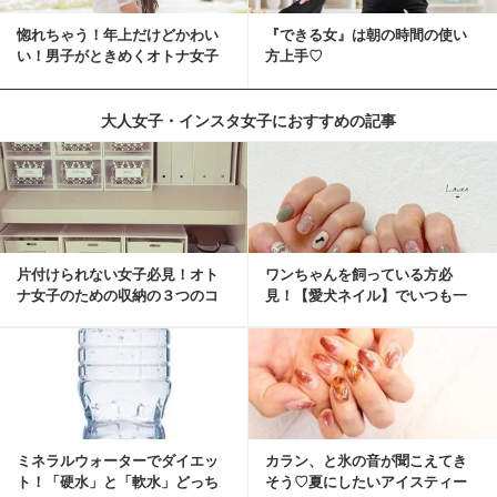
惚れちゃう！年上だけどかわい
『できる女』は朝の時間の使い
い！男子がときめくオトナ女子
方上手♡
とは？
大人女子・インスタ女子におすすめの記事
片付けられない女子必見！オト
ワンちゃんを飼っている方必
ナ女子のための収納の３つのコ
見！【愛犬ネイル】でいつも一
ツ
緒に♡
ミネラルウォーターでダイエッ
カラン、と氷の音が聞こえてき
ト！「硬水」と「軟水」どっち
そう♡夏にしたいアイスティー