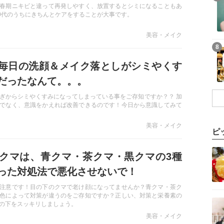
春期ニキビと違って再発しやすく、放置するとシミになることもあ
30代のうちにきちんとケアをすることが大事です。
美容・メイク
8
毎日の洗顔＆メイク落としがシミやくす
だったなんて。。。
ぎからシミやくすみになってしまっている事をご存知ですか？？ 加
でなく、意識をかえれば改善できるのです！今日から意識してみて
美容・メイク
ピ
クマは、青クマ・茶クマ・黒クマの3種
った対処法で悪化させないで！
注意です！目の下のクマで老け顔になってませんか？青クマ・茶ク
色によって対策が違うのをご存知ですか？正しい、対策と栄養素の
の下をスッキリしましょう。
美容・メイク