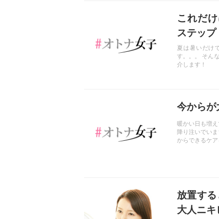
記事を読む
これだけ
ステップ
夏は暑いだけ
す。。。 そん
介します！
記事を読む
今からが
暖かい日も増え
降り注いでいま
からできるケア
記事を読む
放置する
大人ニキ