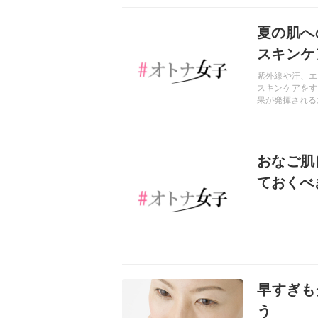
記事を読む
夏の肌へ
スキンケ
くれる方
紫外線や汗、エ
スキンケアをす
果が発揮される
記事を読む
おなご肌
ておくべ
記事を読む
早すぎも
う