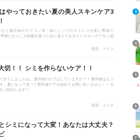
はやっておきたい夏の美人スキンケア3
3
！
でなく紫外線やエアコン等、肌にとってのストレスが多い季節で
な季節だからこそ綺麗を保つために覚えておきたいスキンケアをご紹
4
美容・メイク
大切！！ シミを作らないケア！！
5
てきてしましたね。 紫外線のケアはしていますか？？ 紫外線はもう
す。夏になって焦って紫外線ケアを始めても間に合いません！！ 今
をご紹介します♡
美容・メイク
6
とシミになって大変！あなたは大丈夫？
ビ
7