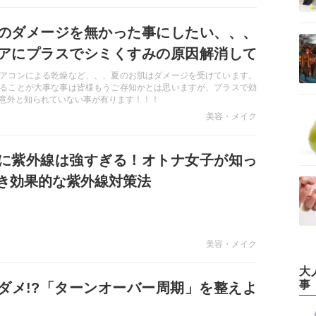
のダメージを無かった事にしたい、、、
アにプラスでシミくすみの原因解消して
法とは？？
アコンによる乾燥など、、、夏のお肌はダメージを受けています。
ることが大事な事は皆様もうご存知かとは思いますが、プラスで効
意外と知られていない事が有ります！！！
美容・メイク
に紫外線は強すぎる！オトナ女子が知っ
き効果的な紫外線対策法
美容・メイク
大
事
ダメ!?「ターンオーバー周期」を整えよ