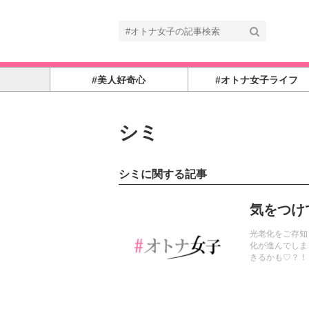
#美人好奇心
#オトナ女子ライフ
シミ
シミに関する記事
記事を読む
気をつけ
光老化をご存知
化が進んでしま
きるかも♡？！