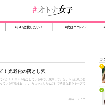
#いい恋愛したい！
#次はココへ♡
ラ
1
て！光老化の落とし穴
ですか？？ 日々を過ごしている中で、意識していないうちに肌の老
っている可能性も、、、 ちょっとした心がけで綺麗な肌をキープで
2
美容・メイク