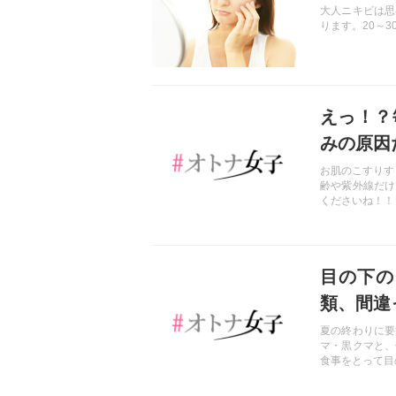
大人ニキビは思
ります。20～
記事を読む
えっ！？
みの原因
お肌のこすりす
齢や紫外線だけ
くださいね！！
記事を読む
目の下の
類、間違
夏の終わりに要
マ・黒クマと、
食事をとって目