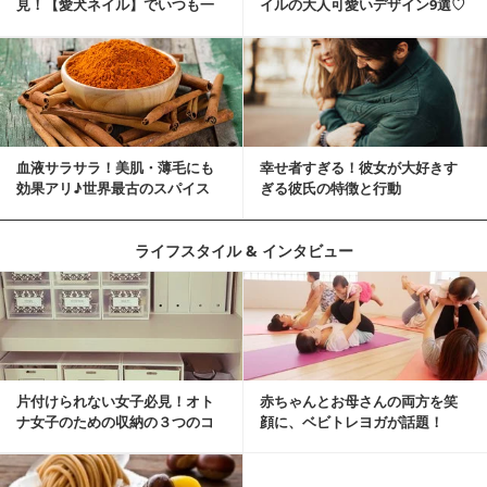
見！【愛犬ネイル】でいつも一
イルの大人可愛いデザイン9選♡
緒に♡
血液サラサラ！美肌・薄毛にも
幸せ者すぎる！彼女が大好きす
効果アリ♪世界最古のスパイス
ぎる彼氏の特徴と行動
「シナモン」で若返り！
ライフスタイル & インタビュー
片付けられない女子必見！オト
赤ちゃんとお母さんの両方を笑
ナ女子のための収納の３つのコ
顔に、ベビトレヨガが話題！
ツ