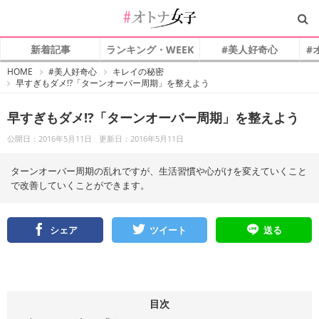
新着記事
ランキング・WEEK
#美人好奇心
#
#
HOME
#美人好奇心
キレイの秘密
オ
早すぎもダメ!?「ターンオーバー周期」を整えよう
ト
ナ
女
子
早すぎもダメ!?「ターンオーバー周期」を整えよう
公開日：2016年5月11日
更新日：2016年5月11日
ターンオーバー周期の乱れですが、生活習慣や心がけを変えていくこと
で改善していくことができます。
シェア
ツイート
送る
目次