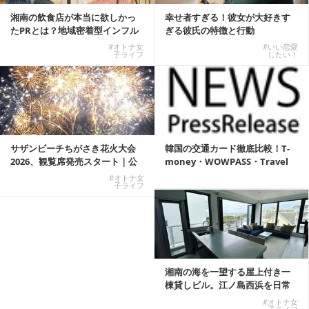
湘南の飲食店が本当に欲しかっ
幸せ者すぎる！彼女が大好きす
たPRとは？地域密着型インフル
ぎる彼氏の特徴と行動
エンサーサービス...
#オトナ女
#いい恋愛
子ライフ
したい！
サザンビーチちがさき花火大会
韓国の交通カード徹底比較！T-
2026、観覧席発売スタート｜公
money・WOWPASS・Travel
式有料席と屋外...
W...
#オトナ女
子ライフ
湘南の海を一望する屋上付き一
棟貸しビル。江ノ島西浜を日常
にできる特別な物件
#オトナ女