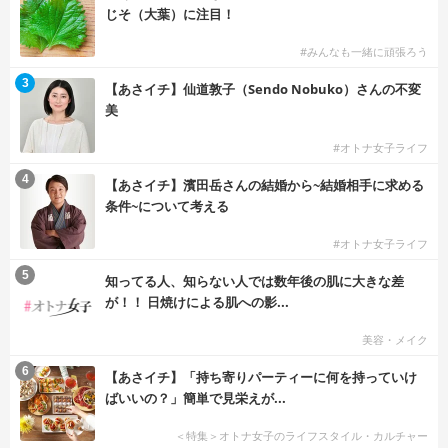
じそ（大葉）に注目！
#みんなも一緒に頑張ろう
3
【あさイチ】仙道敦子（Sendo Nobuko）さんの不変
美
#オトナ女子ライフ
4
【あさイチ】濱田岳さんの結婚から~結婚相手に求める
条件~について考える
#オトナ女子ライフ
5
知ってる人、知らない人では数年後の肌に大きな差
が！！ 日焼けによる肌への影...
美容・メイク
6
【あさイチ】「持ち寄りパーティーに何を持っていけ
ばいいの？」簡単で見栄えが...
＜特集＞オトナ女子のライフスタイル・カルチャー