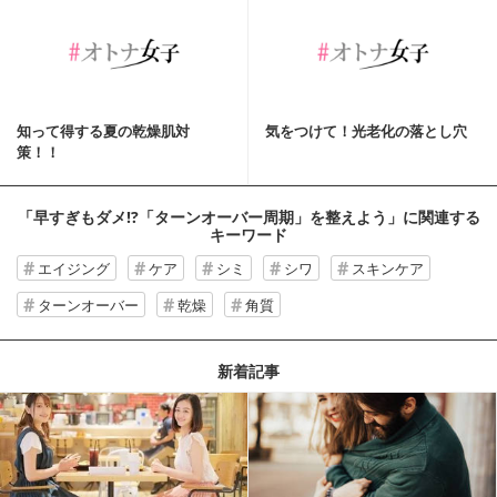
知って得する夏の乾燥肌対
気をつけて！光老化の落とし穴
策！！
「早すぎもダメ!?「ターンオーバー周期」を整えよう」
に関連する
キーワード
エイジング
ケア
シミ
シワ
スキンケア
ターンオーバー
乾燥
角質
新着記事