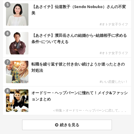
5
【あさイチ】仙道敦子（Sendo Nobuko）さんの不変
美
#オトナ女子ライフ
6
【あさイチ】濱田岳さんの結婚から~結婚相手に求める
条件~について考える
#オトナ女子ライフ
7
転職を繰り返す彼と付き合い続けようか迷ったときの
対処法
#いい恋愛したい！
8
オードリー・ヘップバーンに憧れて！メイク&ファッシ
ョンまとめ
＜特集＞オードリー・ヘップバーンに恋して。。。
続きを見る