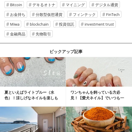
Bitcoin
デキるオトナ
マイニング
デジタル通貨
お金持ち
分散型仮想通貨
フィンテック
FinTech
Miwa
blockchain
投資信託
investment trust
金融商品
先物取引
ピックアップ記事
夏といえばライトブルー（水
ワンちゃんを飼っている方必
色）！涼しげなネイルを楽しも
見！【愛犬ネイル】でいつも一
♡
緒に♡