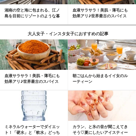
湘南の空と海に包まれる、江ノ
血液サラサラ！美肌・薄毛にも
島を目前にリゾートのような暮
効果アリ♪世界最古のスパイス
らしをする
「シナモン」で若返り！
大人女子・インスタ女子におすすめの記事
血液サラサラ！美肌・薄毛にも
朝ごはんから始まるイイ女のル
効果アリ♪世界最古のスパイス
ーティーン
「シナモン」で若返り！
ミネラルウォーターでダイエッ
カラン、と氷の音が聞こえてき
ト！「硬水」と「軟水」どっち
そう♡夏にしたいアイスティー