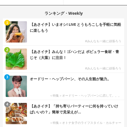
を選ぶ？
ネイル
ランキング・Weekly
1
【あさイチ】いまオシ! LIVE とうもろこしを手軽に気軽
に楽しもう
#みんなも一緒に頑張ろう
2
【あさイチ】みんな！ゴハンだよ ポピュラー食材・青
じそ（大葉）に注目！
#みんなも一緒に頑張ろう
3
オードリー・ヘップバーン、その人生観が魅力。
＜特集＞オードリー・ヘップバーンに恋して。。。
4
【あさイチ】「持ち寄りパーティーに何を持っていけ
ばいいの？」簡単で見栄えが...
＜特集＞オトナ女子のライフスタイル・カルチャー