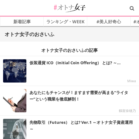
新着記事
ランキング・WEEK
#美人好奇心
#
オトナ女子のおさいふ
オトナ女子のおさいふの記事
仮装通貨 ICO（Initial Coin Offering） とは? ～...
Miwa
あなたにもチャンスが！ますます需要が高まる“ライタ
ー”という職業を徹底解剖！
鶴賀奈穂乃
先物取引（Futures） とは? Ver.1 ～オトナ女子資産運用
～