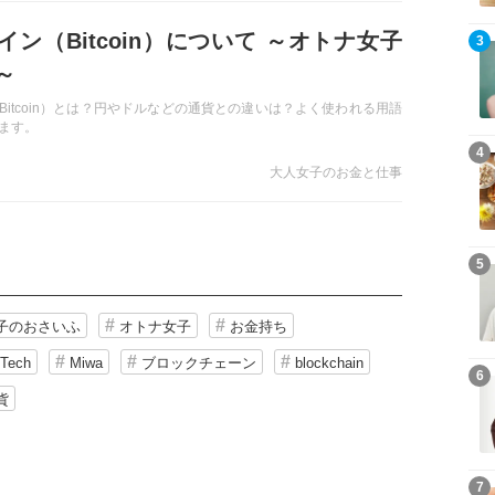
イン（Bitcoin）について ～オトナ女子
3
～
Bitcoin）とは？円やドルなどの通貨との違いは？よく使われる用語
ます。
4
大人女子のお金と仕事
5
子のおさいふ
オトナ女子
お金持ち
nTech
Miwa
ブロックチェーン
blockchain
6
貨
7