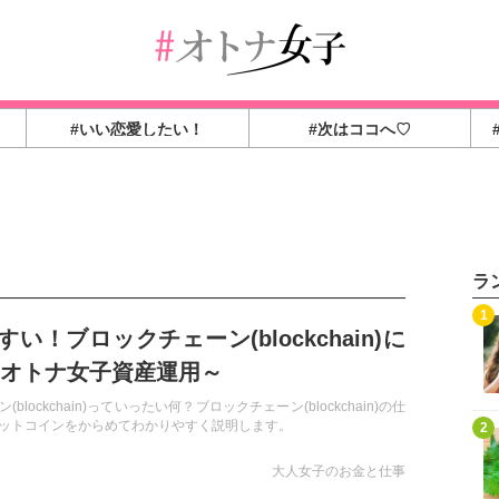
#いい恋愛したい！
#次はココへ♡
ラ
1
い！ブロックチェーン(blockchain)に
～オトナ女子資産運用～
blockchain)っていったい何？ブロックチェーン(blockchain)の仕
ットコインをからめてわかりやすく説明します。
2
大人女子のお金と仕事