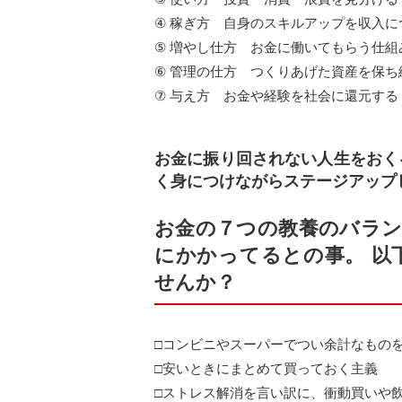
④ 稼ぎ方 自身のスキルアップを収入に
⑤ 増やし仕方 お金に働いてもらう仕組
⑥ 管理の仕方 つくりあげた資産を保ち
⑦ 与え方 お金や経験を社会に還元する
お金に振り回されない人生をおく
く身につけながらステージアップ
お金の７つの教養のバラン
にかかってるとの事。 以
せんか？
□コンビニやスーパーでつい余計なもの
□安いときにまとめて買っておく主義
□ストレス解消を言い訳に、衝動買いや