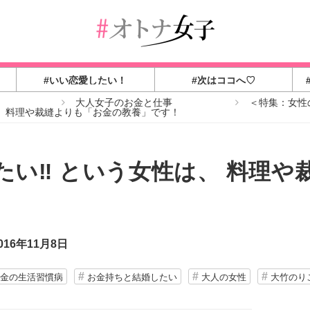
#いい恋愛したい！
#次はココへ♡
大人女子のお金と仕事
＜特集：女性
は、 料理や裁縫よりも「お金の教養」です！
い‼ ︎という女性は、 料理
16年11月8日
金の生活習慣病
お金持ちと結婚したい
大人の女性
大竹のり