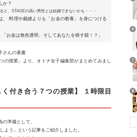
んか？
ると、STAGEの高い男性とは結婚できないかも・・・
性は、 料理や裁縫よりも「お金の教養」を身につける
6
２：「お金は無色透明、そしてあなたを映す鏡！？」
子さんの著書
7
つの授業」より、オトナ女子編集部がまとめてみまし
く付き合う７つの授業】 １時限目
8
為の準備として、
クしよう」という記事をご紹介しました。