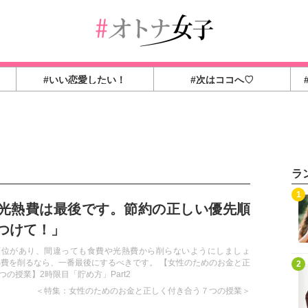
#いい恋愛したい！
#次はココへ♡
ラ
1
光熱費は最後です。節約の正しい優先順
つけて！」
順位があり、間違っても食費や光熱費から削らないようにしましょ
熱費を削るなら、一番最後にするべきです。 【女性のためのお金と正
2
の授業】2時限目「貯め方」Part2
＜特集：女性のためのお金と正しく付き合う７つの授業＞