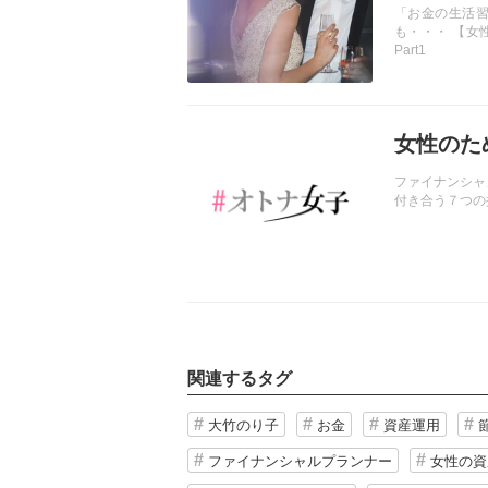
「お金の生活習
も・・・ 【女
Part1
記事を読む
女性のた
ファイナンシャ
付き合う７つの
関連するタグ
大竹のり子
お金
資産運用
ファイナンシャルプランナー
女性の資