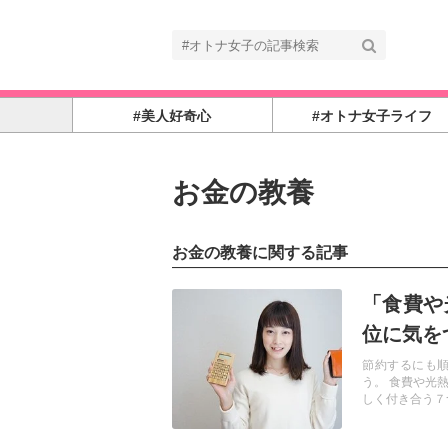
#美人好奇心
#オトナ女子ライフ
お金の教養
お金の教養に関する記事
記事を読む
「食費や
位に気を
節約するにも
う。 食費や光
しく付き合う７つ