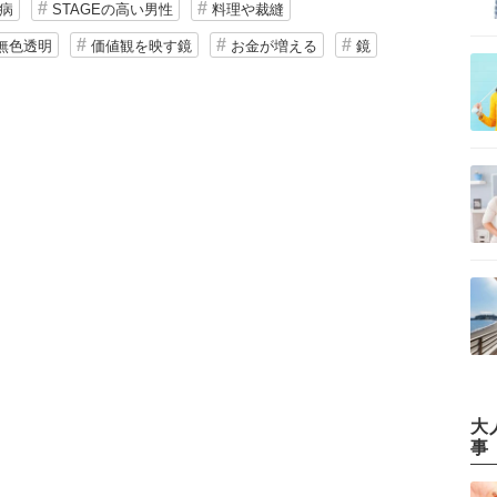
病
STAGEの高い男性
料理や裁縫
無色透明
価値観を映す鏡
お金が増える
鏡
大
事