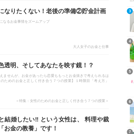
になりたくない！老後の準備②貯金計画
3
になるお金事情をズームアップ
4
大人女子のお金と仕事
色透明、そしてあなたを映す鏡！？
5
えませんが、お金があったら恋愛ももっとお金抜きで考えられるは
性のためのお金と正しく付き合う７つの授業】１時限目「考え方」
＜特集：女性のためのお金と正しく付き合う７つの授業＞
6
と結婚したい‼ ︎という女性は、 料理や裁
「お金の教養」です！
7