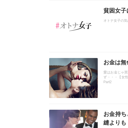
記事を読む
貧困女子
オトナ女子の気
記事を読む
お金は無
愛はお金じゃ買
ず・・・【女
Part2
記事を読む
お金持ち
縫よりも