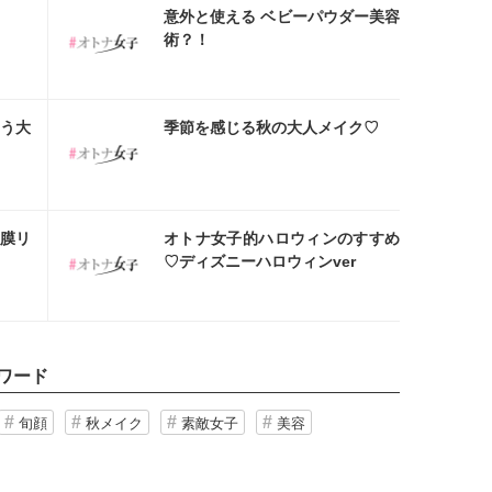
スタ
意外と使える ベビーパウダー美容
術？！
スタ
う大
季節を感じる秋の大人メイク♡
スタ
膜リ
オトナ女子的ハロウィンのすすめ
♡ディズニーハロウィンver
ワード
旬顔
秋メイク
素敵女子
美容