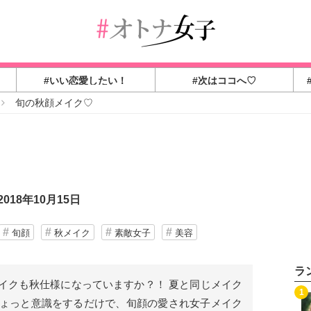
#いい恋愛したい！
#次はココへ♡
旬の秋顔メイク♡
018年10月15日
旬顔
秋メイク
素敵女子
美容
ラ
イクも秋仕様になっていますか？！ 夏と同じメイク
1
 ちょっと意識をするだけで、旬顔の愛され女子メイク