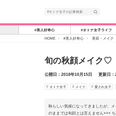
#美人好奇心
#オトナ女子ライフ
#
HOME
#美人好奇心
美容・メイク
オ
ト
ナ
女
子
旬の秋顔メイク♡
公開日：2018年10月15日
更新日：2
オトナ女子
メイク
愛され女子
秋らしい気候になってきましたが、メ
のままでは旬顔とは言えません×××