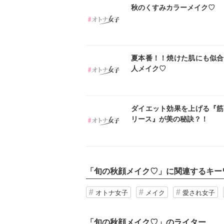
インスタ
イン
秋のくすみカラーメイク♡
インスタ
イン
夏本番！！焼けた肌にも似合
人メイク♡
インスタ
イン
ダイエット効果を上げる『筋
リース』が美の秘訣？！
「
旬の秋顔メイク♡
」に関連するキー
オトナ女子
メイク
愛され女子
「旬の秋顔メイク♡」のライター