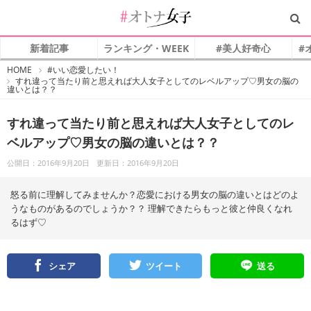
新着記事
ランキング・WEEK
#美人好奇心
#
#
HOME
#いい恋愛したい！
オ
すれ違って当たり前と思えれば大人女子としてのレベルアップ♡男女の脳の
ト
違いとは？？
ナ
女
子
すれ違って当たり前と思えれば大人女子としてのレ
ベルアップ♡男女の脳の違いとは？？
公開日：2016年9月20日
更新日：2016年9月20日
怒る前に理解してみませんか？恋愛における男女の脳の違いとはどのよ
うなものがあるのでしょうか？？ 理解できたらもっと彼と仲良くなれ
るはず♡
シェア
ツイート
送る