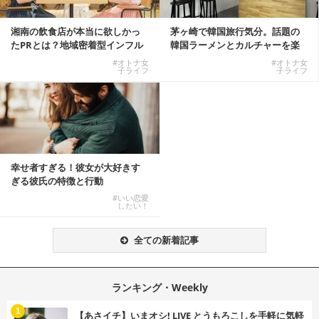
湘南の飲食店が本当に欲しかっ
茅ヶ崎で韓国旅行気分。話題の
たPRとは？地域密着型インフル
韓国ラーメンとカルチャーを楽
エンサーサービス...
しむKOREAN ...
#オトナ女
#オトナ女
子ライフ
子ライフ
幸せ者すぎる！彼女が大好きす
ぎる彼氏の特徴と行動
#いい恋愛
したい！
全ての新着記事
ランキング・Weekly
1
【あさイチ】いまオシ! LIVE とうもろこしを手軽に気軽