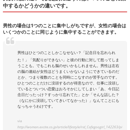
中するかどうかの違いです。
男性の場合は1つのことに集中しがちですが、女性の場合は
いくつかのことに同じように集中することができます。
男性はひとつのことしかこなせない？「記念日を忘れられ
た！」「気配りができない」と彼の行動に対して怒ってしま
うことも。でもこれも脳のせいかもしれません。男性は左右
の脳の連結が女性ほどうまくいかないようにできているのだ
とか、つまり複数のことを同時にこなすのが苦手なのです。
ひとつのことだけに没頭するのが得意なので、仕事に没頭し
ているとついつい恋愛はおろそかにしてしまい「あ、今日記
念日だったっけ？すっかり忘れてた」とか「そんな話した？
（なにかに没頭していてきいてなかった）」なんてことにも
なっちゃうわけです。
via
http://woman.excite.co.jp/article/lifestyle/rid_Cafegoogirl_142263/pi