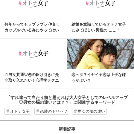
何年たってもラブラブ♡ 仲良し
結婚を意識しているオトナ女子
カップルでいる為にやってはい
にみてほしい 男性の ここ！
けない２つの事。
♡男女共通♡恋の駆け引きに是
恋ヘタ？イヤイヤ恋は上手なほ
非取り入れたい！心理学テクニ
うがよい？
ック♡
「すれ違って当たり前と思えれば大人女子としてのレベルアップ
♡男女の脳の違いとは？？」
に関連するキーワード
オトナ女子
恋愛のトリセツ
男女の脳の違い
新着記事