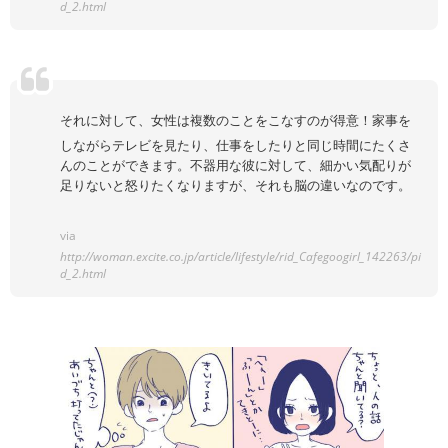
d_2.html
それに対して、女性は複数のことをこなすのが得意！家事を
しながらテレビを見たり、仕事をしたりと同じ時間にたくさ
んのことができます。不器用な彼に対して、細かい気配りが
足りないと怒りたくなりますが、それも脳の違いなのです。
via
http://woman.excite.co.jp/article/lifestyle/rid_Cafegoogirl_142263/pi
d_2.html