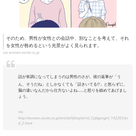
そのため、男性が女性との会話中、別なことを考えて、それ
を女性が咎めるという光景がよく見られます。
via
woman.excite.co.jp
話が単調になってしまうのは男性のさが。彼の返事が「う
ん、そうだね」としかなくても「話きいてる!?」と怒らずに、
脳の違いなんだから仕方ないよね……と怒りを鎮めてあげまし
ょう。
via
http://woman.excite.co.jp/article/lifestyle/rid_Cafegoogirl_142263/pi
d_2.html