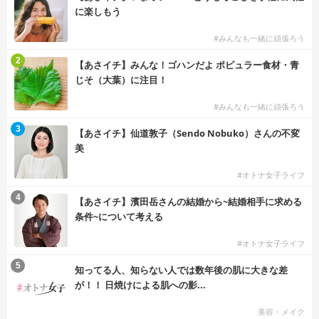
に楽しもう
#みんなも一緒に頑張ろう
2
【あさイチ】みんな！ゴハンだよ ポピュラー食材・青
じそ（大葉）に注目！
#みんなも一緒に頑張ろう
3
【あさイチ】仙道敦子（Sendo Nobuko）さんの不変
美
#オトナ女子ライフ
4
【あさイチ】濱田岳さんの結婚から~結婚相手に求める
条件~について考える
#オトナ女子ライフ
5
知ってる人、知らない人では数年後の肌に大きな差
が！！ 日焼けによる肌への影...
美容・メイク