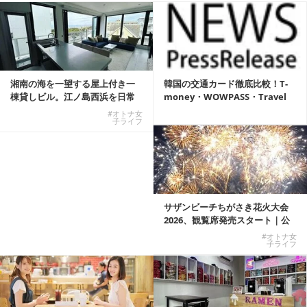
湘南の海を一望する屋上付き一
韓国の交通カード徹底比較！T-
棟貸しビル。江ノ島西浜を日常
money・WOWPASS・Travel
にできる特別な物件
W...
#オトナ女
子ライフ
サザンビーチちがさき花火大会
2026、観覧席発売スタート｜公
式有料席と屋外...
#オトナ女
子ライフ