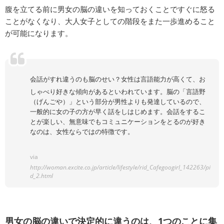
腹を立てる前に男女の脳の違いを知っておくことですぐに怒る
ことがなくなり、大人女子としての階段をまた一歩進めること
が可能になります。
会話がすれ違うのも脳のせい？女性は言語能力が高くて、お
しゃべり好きな傾向があるといわれています。脳の「言語野
（げんごや）」という部分が男性よりも発達しているので、
一般的に女の子の方が早く話をしはじめます。会話をするこ
とが楽しい、無意味でもコミュニケーションをとるのが好き
なのは、女性ならではの特徴です。
via
http://woman.excite.co.jp/article/lifestyle/rid_Cafegoogirl_142263/pi
d_2.html
男女の脳の違いで決定的に違うのは、1つのことに集