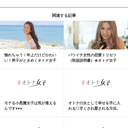
関連する記事
惚れちゃう！年上だけどかわい
バツイチ女性の恋愛トリセツ
い！男子がときめくオトナ女子
（取扱説明書）★オトナ女子
とは？
★
モテる小悪魔女子は気が遣える
オトナの女として幸せを手に入
んです♥♥♥
れる♡尽くされ愛される方法。