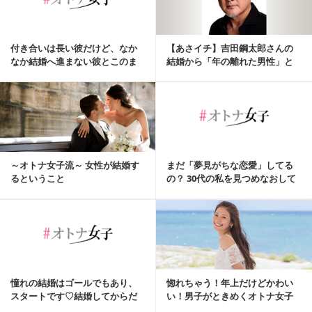
付き合いは長い彼だけど、なか
【あさイチ】吉田鋼太郎さんの
なか結婚へ進まない彼とこのま
結婚から「年の離れた男性」と
ま続けるべきか？
の恋愛・結婚を考察する
～オトナ女子流～ 女性が結婚す
まだ「夢見がちな恋愛」してる
るということ
の？ 30代の私を見つめなおして
幸せをつかみま...
憧れの結婚はゴールでもあり、
惚れちゃう！年上だけどかわい
スタートです♡結婚してからだ
い！男子がときめくオトナ女子
って魅力的なオトナ...
とは？