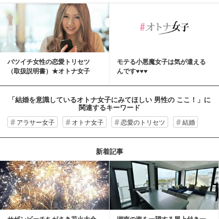
バツイチ女性の恋愛トリセツ
モテる小悪魔女子は気が遣える
（取扱説明書）★オトナ女子
んです♥♥♥
★
「結婚を意識しているオトナ女子にみてほしい 男性の ここ！」
に
関連するキーワード
アラサー女子
オトナ女子
恋愛のトリセツ
結婚
新着記事
サザンビーチちがさき花火大会
湘南の海を一望する屋上付き一