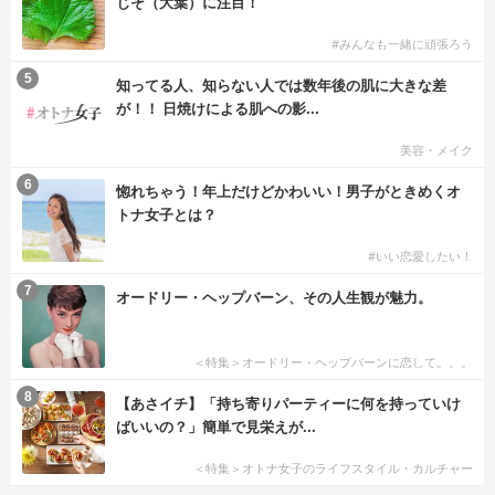
じそ（大葉）に注目！
#みんなも一緒に頑張ろう
5
知ってる人、知らない人では数年後の肌に大きな差
が！！ 日焼けによる肌への影...
美容・メイク
6
惚れちゃう！年上だけどかわいい！男子がときめくオ
トナ女子とは？
#いい恋愛したい！
7
オードリー・ヘップバーン、その人生観が魅力。
＜特集＞オードリー・ヘップバーンに恋して。。。
8
【あさイチ】「持ち寄りパーティーに何を持っていけ
ばいいの？」簡単で見栄えが...
＜特集＞オトナ女子のライフスタイル・カルチャー