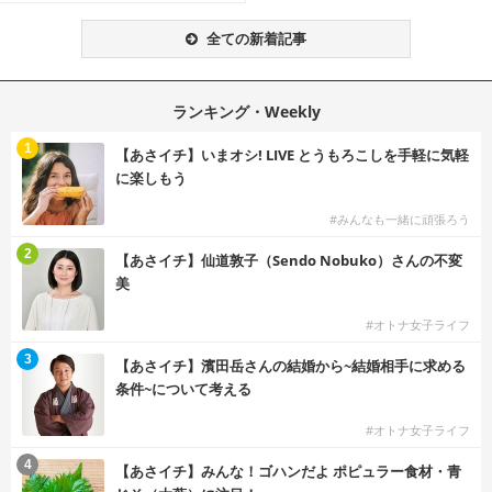
全ての新着記事
ランキング・Weekly
1
【あさイチ】いまオシ! LIVE とうもろこしを手軽に気軽
に楽しもう
#みんなも一緒に頑張ろう
2
【あさイチ】仙道敦子（Sendo Nobuko）さんの不変
美
#オトナ女子ライフ
3
【あさイチ】濱田岳さんの結婚から~結婚相手に求める
条件~について考える
#オトナ女子ライフ
4
【あさイチ】みんな！ゴハンだよ ポピュラー食材・青