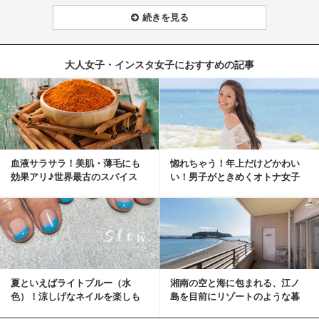
続きを見る
大人女子・インスタ女子におすすめの記事
血液サラサラ！美肌・薄毛にも
惚れちゃう！年上だけどかわい
効果アリ♪世界最古のスパイス
い！男子がときめくオトナ女子
「シナモン」で若返り！
とは？
夏といえばライトブルー（水
湘南の空と海に包まれる、江ノ
色）！涼しげなネイルを楽しも
島を目前にリゾートのような暮
♡
らしをする