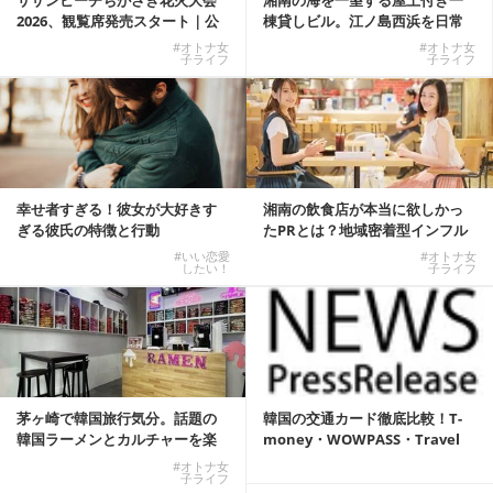
2026、観覧席発売スタート｜公
棟貸しビル。江ノ島西浜を日常
式有料席と屋外...
にできる特別な物件
#オトナ女
#オトナ女
子ライフ
子ライフ
幸せ者すぎる！彼女が大好きす
湘南の飲食店が本当に欲しかっ
ぎる彼氏の特徴と行動
たPRとは？地域密着型インフル
エンサーサービス...
#いい恋愛
#オトナ女
したい！
子ライフ
茅ヶ崎で韓国旅行気分。話題の
韓国の交通カード徹底比較！T-
韓国ラーメンとカルチャーを楽
money・WOWPASS・Travel
しむKOREAN ...
W...
#オトナ女
子ライフ