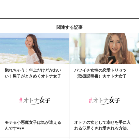
関連する記事
惚れちゃう！年上だけどかわい
バツイチ女性の恋愛トリセツ
い！男子がときめくオトナ女子
（取扱説明書）★オトナ女子
とは？
★
モテる小悪魔女子は気が遣える
オトナの女として幸せを手に入
んです♥♥♥
れる♡尽くされ愛される方法。