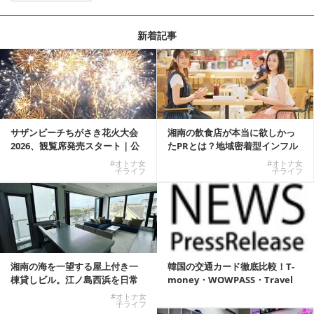
新着記事
サザンビーチちがさき花火大会
湘南の飲食店が本当に欲しかっ
2026、観覧席発売スタート｜公
たPRとは？地域密着型インフル
式有料席と屋外...
エンサーサービス...
#オトナ女
#オトナ女
子ライフ
子ライフ
湘南の海を一望する屋上付き一
韓国の交通カード徹底比較！T-
棟貸しビル。江ノ島西浜を日常
money・WOWPASS・Travel
にできる特別な物件
W...
#オトナ女
子ライフ