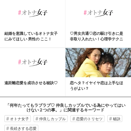
結婚を意識しているオトナ女子
♡男女共通♡恋の駆け引きに是
にみてほしい 男性の ここ！
非取り入れたい！心理学テクニ
ック♡
遠距離恋愛を成功させる秘訣♡
恋ヘタ？イヤイヤ恋は上手なほ
うがよい？
「何年たってもラブラブ♡ 仲良しカップルでいる為にやってはい
けない２つの事。」
に関連するキーワード
オトナ女子
仲良しカップル
恋愛のトリセツ
秘訣
長続きする恋愛