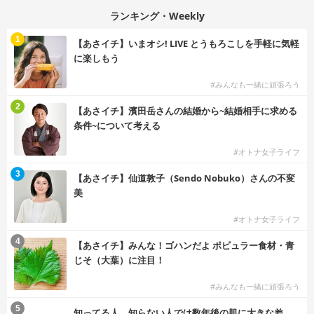
ランキング・Weekly
1
【あさイチ】いまオシ! LIVE とうもろこしを手軽に気軽
に楽しもう
#みんなも一緒に頑張ろう
2
【あさイチ】濱田岳さんの結婚から~結婚相手に求める
条件~について考える
#オトナ女子ライフ
3
【あさイチ】仙道敦子（Sendo Nobuko）さんの不変
美
#オトナ女子ライフ
4
【あさイチ】みんな！ゴハンだよ ポピュラー食材・青
じそ（大葉）に注目！
#みんなも一緒に頑張ろう
5
知ってる人、知らない人では数年後の肌に大きな差