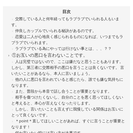
目次
交際している人と何年経ってもラブラブでいられる人もいま
す。
仲良しカップルでいられる秘訣があるのです。
恋愛は二人が心地良く感じられるものになれば、いつまでもラ
ブラブでいられます。
ラブラブでいる為にやっては行けない事とは、、、？？
①お互いの悪口を言わないことです。
人は完璧ではないので、ここは嫌だなと思うこともあります。
しかし、第三者に交際相手の悪口を言うことは良くないです。 言
いたいことがあるなら、本人に言いましょう。
他の人に悪口を言われていると感じたら、誰でも嫌な気持ちに
なります。
また、普段から本音で話し合うことが重要となります。
相手を傷つけたくないし、自分のことを悪く思ってほしくない
と考えると、本心が言えなくなったりします。
しかし、言いたいことも言えずに我慢している関係はお互いに
とって良くないです。
＊point＊直してほしいことがあれば、すぐに言うことが重要と
なります！
何か言いたい時には言い方が大事です。