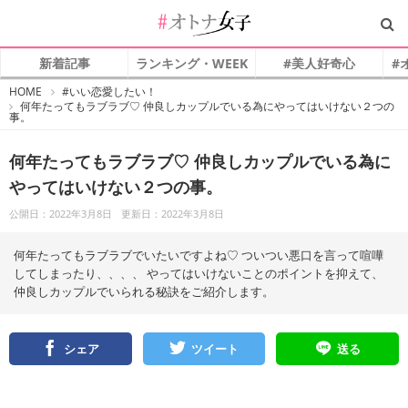
新着記事
ランキング・WEEK
#美人好奇心
#
#
HOME
#いい恋愛したい！
オ
何年たってもラブラブ♡ 仲良しカップルでいる為にやってはいけない２つの
ト
事。
ナ
女
子
何年たってもラブラブ♡ 仲良しカップルでいる為に
やってはいけない２つの事。
公開日：2022年3月8日
更新日：2022年3月8日
何年たってもラブラブでいたいですよね♡ ついつい悪口を言って喧嘩
してしまったり、、、、 やってはいけないことのポイントを抑えて、
仲良しカップルでいられる秘訣をご紹介します。
シェア
ツイート
送る