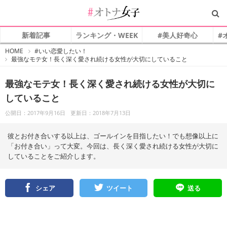
新着記事
ランキング・WEEK
#美人好奇心
#
#
HOME
#いい恋愛したい！
オ
最強なモテ女！長く深く愛され続ける女性が大切にしていること
ト
ナ
女
子
最強なモテ女！長く深く愛され続ける女性が大切に
していること
公開日：2017年9月16日
更新日：2018年7月13日
彼とお付き合いする以上は、ゴールインを目指したい！でも想像以上に
「お付き合い」って大変。今回は、長く深く愛され続ける女性が大切に
していることをご紹介します。
シェア
ツイート
送る