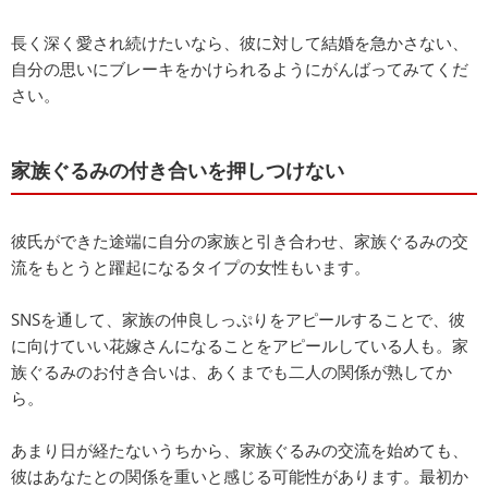
長く深く愛され続けたいなら、彼に対して結婚を急かさない、
自分の思いにブレーキをかけられるようにがんばってみてくだ
さい。
家族ぐるみの付き合いを押しつけない
彼氏ができた途端に自分の家族と引き合わせ、家族ぐるみの交
流をもとうと躍起になるタイプの女性もいます。
SNSを通して、家族の仲良しっぷりをアピールすることで、彼
に向けていい花嫁さんになることをアピールしている人も。家
族ぐるみのお付き合いは、あくまでも二人の関係が熟してか
ら。
あまり日が経たないうちから、家族ぐるみの交流を始めても、
彼はあなたとの関係を重いと感じる可能性があります。最初か