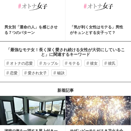
男女別「運命の人」を感じさせ
「気が利く女性はモテる」男性
る７つのパターン
がキュンとする女子って？
「最強なモテ女！長く深く愛され続ける女性が大切にしているこ
と」
に関連するキーワード
オトナの恋愛
カップル
モテる
彼女
彼氏
恋愛
愛され女子
秘訣
新着記事
湘南の海を一望する屋上付き一
サザンビーチちがさき花火大会