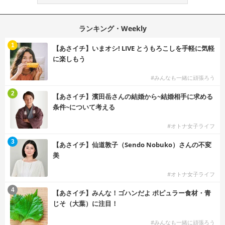
ランキング・Weekly
1
【あさイチ】いまオシ! LIVE とうもろこしを手軽に気軽
に楽しもう
#みんなも一緒に頑張ろう
2
【あさイチ】濱田岳さんの結婚から~結婚相手に求める
条件~について考える
#オトナ女子ライフ
3
【あさイチ】仙道敦子（Sendo Nobuko）さんの不変
美
#オトナ女子ライフ
4
【あさイチ】みんな！ゴハンだよ ポピュラー食材・青
じそ（大葉）に注目！
#みんなも一緒に頑張ろう