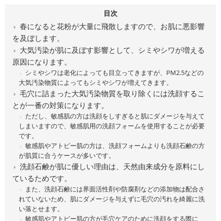
目次
春になると花粉が大量に飛散しますので、お肌に悪影響
を及ぼします。
大気汚染が肌に及ぼす影響として、シミやシワが増える
原因になります。
シミやシワは老化によっても目立ってきますが、PM2.5などの
大気汚染物質によってもシミやシワが増えてきます。
毛穴に詰まった大気汚染物質を取り除くには洗顔するこ
とが一番の対策になります。
ただし、敏感肌の方は洗顔をしすぎると肌にダメージを与えて
しまいますので、敏感肌用の洗顔フォームを使用することが必要
です。
敏感肌やアトピー肌の方は、洗顔フォームよりも洗顔石鹸の方
が肌質に合うケースが多いです。
洗顔石鹸が肌に優しい理由は、天然由来成分を原料にし
ているためです。
また、洗顔石鹸には界面活性剤や防腐剤などの添加物は配合さ
れていないため、肌にダメージを与えずに毛穴の汚れを綺麗に洗
い落とせます。
敏感肌やアトピー肌の方が毛穴ケアのために洗顔をする際に