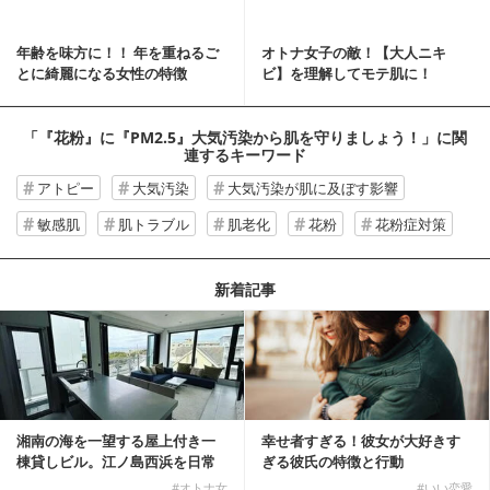
年齢を味方に！！ 年を重ねるご
オトナ女子の敵！【大人ニキ
とに綺麗になる女性の特徴
ビ】を理解してモテ肌に！
「『花粉』に『PM2.5』大気汚染から肌を守りましょう！」
に関
連するキーワード
アトピー
大気汚染
大気汚染が肌に及ぼす影響
敏感肌
肌トラブル
肌老化
花粉
花粉症対策
新着記事
湘南の海を一望する屋上付き一
幸せ者すぎる！彼女が大好きす
棟貸しビル。江ノ島西浜を日常
ぎる彼氏の特徴と行動
にできる特別な物件
#オトナ女
#いい恋愛