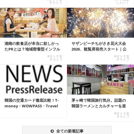
子ライフ
したい！
湘南の飲食店が本当に欲しかっ
サザンビーチちがさき花火大会
たPRとは？地域密着型インフル
2026、観覧席発売スタート｜公
エンサーサービス...
式有料席と屋外...
#オトナ女
#オトナ女
子ライフ
子ライフ
韓国の交通カード徹底比較！T-
茅ヶ崎で韓国旅行気分。話題の
money・WOWPASS・Travel
韓国ラーメンとカルチャーを楽
W...
しむKOREAN ...
#オトナ女
子ライフ
全ての新着記事