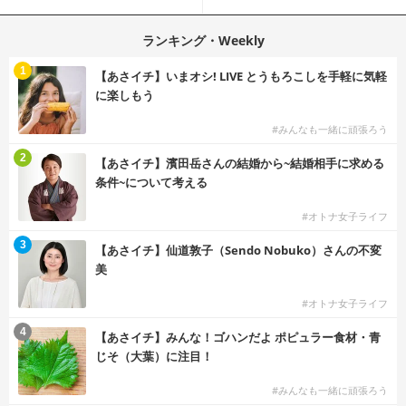
策
ツ
ランキング・Weekly
1
【あさイチ】いまオシ! LIVE とうもろこしを手軽に気軽
に楽しもう
#みんなも一緒に頑張ろう
2
【あさイチ】濱田岳さんの結婚から~結婚相手に求める
条件~について考える
#オトナ女子ライフ
3
【あさイチ】仙道敦子（Sendo Nobuko）さんの不変
美
#オトナ女子ライフ
4
【あさイチ】みんな！ゴハンだよ ポピュラー食材・青
じそ（大葉）に注目！
#みんなも一緒に頑張ろう