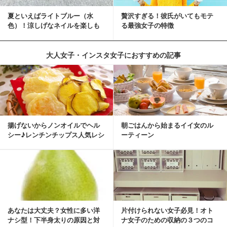
夏といえばライトブルー（水
贅沢すぎる！彼氏がいてもモテ
色）！涼しげなネイルを楽しも
る最強女子の特徴
♡
大人女子・インスタ女子におすすめの記事
揚げないからノンオイルでヘル
朝ごはんから始まるイイ女のル
シー♪レンチンチップス人気レシ
ーティーン
ピ
あなたは大丈夫？女性に多い洋
片付けられない女子必見！オト
ナシ型！下半身太りの原因と対
ナ女子のための収納の３つのコ