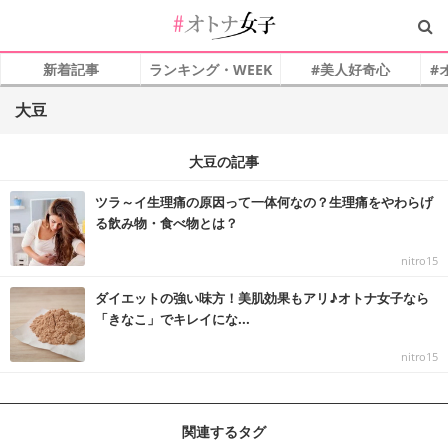
新着記事
ランキング・WEEK
#美人好奇心
#
大豆
大豆の記事
ツラ～イ生理痛の原因って一体何なの？生理痛をやわらげ
る飲み物・食べ物とは？
nitro15
ダイエットの強い味方！美肌効果もアリ♪オトナ女子なら
「きなこ」でキレイにな...
nitro15
関連するタグ