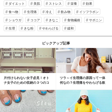
ダイエット
美肌
ストレス
栄養
効果
食べ物
生理痛
冷え
飲み物
イソフラボン
ショウガ
ココア
きなこ
食物繊維
サポニン
生理
きな粉
やわらげる
緩和
ピックアップ記事
片付けられない女子必見！オト
ツラ～イ生理痛の原因って一体
ナ女子のための収納の３つのコ
何なの？生理痛をやわらげる飲
ツ
み物・食べ物とは？