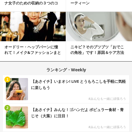
ナ女子のための収納の３つのコ
ーティーン
ツ
オードリー・ヘップバーンに憧
ニキビ？そのブツブツ「おでこ
れて！メイク&ファッションまと
の角栓」です！原因＆ケア方法
め
ランキング・Weekly
1
【あさイチ】いまオシ! LIVE とうもろこしを手軽に気軽
に楽しもう
#みんなも一緒に頑張ろう
2
【あさイチ】みんな！ゴハンだよ ポピュラー食材・青
じそ（大葉）に注目！
#みんなも一緒に頑張ろう