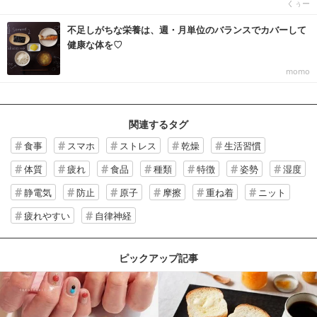
くぅー
不足しがちな栄養は、週・月単位のバランスでカバーして
健康な体を♡
momo
関連するタグ
食事
スマホ
ストレス
乾燥
生活習慣
体質
疲れ
食品
種類
特徴
姿勢
湿度
静電気
防止
原子
摩擦
重ね着
ニット
疲れやすい
自律神経
ピックアップ記事