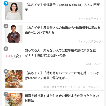
3
【あさイチ】仙道敦子（Sendo Nobuko）さんの不変
美
#オトナ女子ライフ
4
【あさイチ】濱田岳さんの結婚から~結婚相手に求める
条件~について考える
#オトナ女子ライフ
5
知ってる人、知らない人では数年後の肌に大きな差
が！！ 日焼けによる肌への影...
美容・メイク
6
【あさイチ】「持ち寄りパーティーに何を持っていけ
ばいいの？」簡単で見栄えが...
＜特集＞オトナ女子のライフスタイル・カルチャー
7
転職を繰り返す彼と付き合い続けようか迷ったときの
対処法