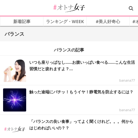
新着記事
ランキング・WEEK
#美人好奇心
#
バランス
バランスの記事
いつも座りっぱなし……お腹いっぱい食べる……こんな生活
習慣だと疲れますよ？...
banana77
触った途端にバチッ！もうイヤ！静電気を防止するには？
banana77
「バランスの良い食事」ってよく聞くけれど。。。何から
はじめればいいの？？