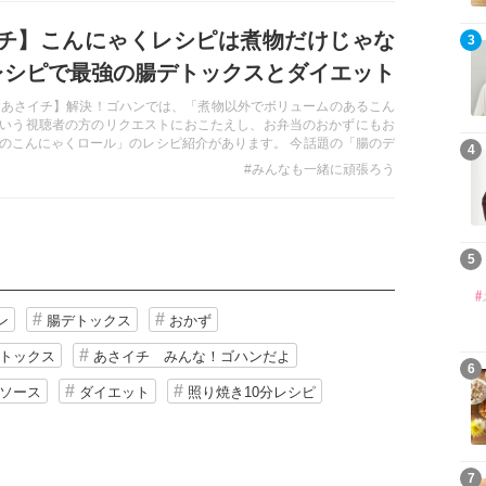
チ】こんにゃくレシピは煮物だけじゃな
3
レシピで最強の腸デトックスとダイエット
【あさイチ】解決！ゴハンでは、「煮物以外でボリュームのあるこん
いう視聴者の方のリクエストにおこたえし、お弁当のおかずにもお
のこんにゃくロール」のレシピ紹介があります。 今話題の「腸のデ
4
効果大と言われる「こんにゃく」 忙しい私達にも、取り入れるこ
#みんなも一緒に頑張ろう
時短・美味しいレシピをピックアップしてみました。
5
ン
腸デトックス
おかず
トックス
あさイチ みんな！ゴハンだよ
6
ソース
ダイエット
照り焼き10分レシピ
7