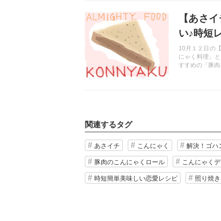
記事を読む
【あさイ
い♪時短
も♪
10月１２日の
にゃく料理」と
すすめの「豚肉
トックス」にも
とが出来そうな
関連するタグ
あさイチ
こんにゃく
解決！ゴハ
豚肉のこんにゃくロール
こんにゃくデ
時短簡単美味しい恋愛レシピ
照り焼き