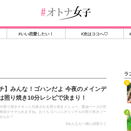
#いい恋愛したい！
#次はココへ♡
ラ
1
チ】みんな！ゴハンだよ 今夜のメインデ
は照り焼き10分レシピで決まり！
や照り焼きチキンに代表される照り焼きメニュー。醤油ベースの甘
食欲がそそられますね。おうちゴハンにオリジナルの照り焼きソー
2
せんか？
#みんなも一緒に頑張ろう