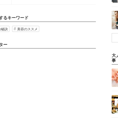
するキーワード
の秘訣
美容のススメ
ター
大
事