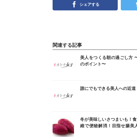
シェアする
関連する記事
インスタ
イン
美人をつくる朝の過ごし方 
のポイント〜
インスタ
イン
誰にでもできる美人への近道
インスタ
イン
冬が美味しいさつまいも！食
維で便秘解消！目指せ腸美人
つまいもの美容・美肌効果