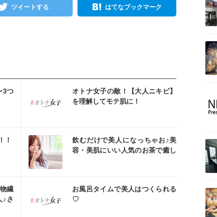
ツイートする
はてなブックマーク
スタ
〜3つ
オトナ女子の敵！【大人ニキビ】
を理解してモテ肌に！
スタ
！！
飲むだけで美人になっちゃお♪美
容・美肌にいい人気のお茶で癒し
タイム！
スタ
物繊
お風呂タイムで美人はつくられる
♪さ
♡