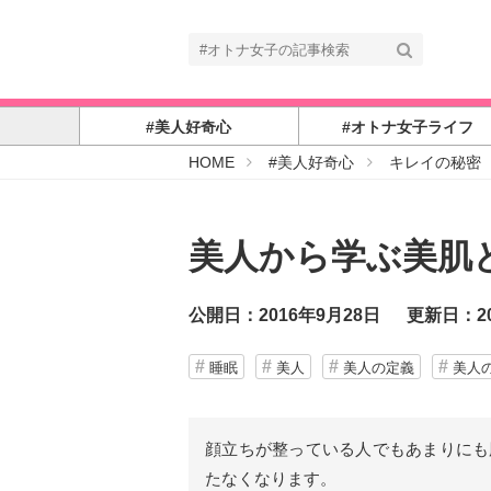
#美人好奇心
#オトナ女子ライフ
#
HOME
#美人好奇心
キレイの秘密
オ
ト
ナ
女
子
美人から学ぶ美肌
公開日：2016年9月28日
更新日：20
睡眠
美人
美人の定義
美人
顔立ちが整っている人でもあまりにも
たなくなります。