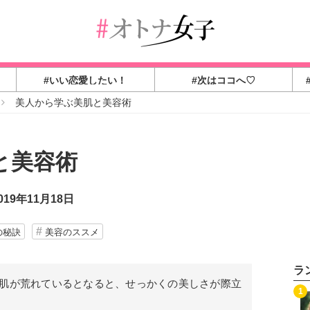
#いい恋愛したい！
#次はココへ♡
美人から学ぶ美肌と美容術
と美容術
19年11月18日
の秘訣
美容のススメ
ラ
肌が荒れているとなると、せっかくの美しさが際立
1