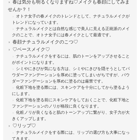
春は気分も明るくなりますね♡メイクも春顔にしてみま
せんか？！
オトナ女子の春メイクのトレンドとして、ナチュラルメイクが
トレンドになっています。
ナチュラルメイクとは自然な感じで美人に見える正統派のメイ
クのことで、オトナ女子には春メイクとして最適です。
春顔ナチュラルメイクのこつ♡
♡ベースメイク♡
ナチュラルメイクをするには、肌のトーンをアップさせること
がポイントになります。
シミやにきびが気になる方は、シミやにきびを隠そうとしてパ
ウダーファンデーションを厚めに塗ってしまいがちですが、パウ
ダーファンデーションを厚めに塗るのは厳禁です。
化粧下地を塗る際には、スキンケアを十分にしてから塗るよう
にします。
化粧下地を塗る前にスキンケアをしておくことで、化粧下地と
ファンデーションのノリが格段に良くなります。
化粧ノリが良くなると肌のトーンアップに繋がり、女子力が大
きくアップします。
♡リップ♡
ナチュラルメイクをする際には、リップの選び方も大事になっ
てきます。