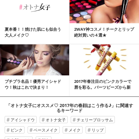
夏本番！！焼けた肌にも似合う
2WAY神コスメ！チークとリップ
大人メイク♡
絶対買いの４選★
プチプラ名品！優秀アイシャド
2017年春注目のピンクカラーで
ウ！秋はこれで決まり！
唇を彩る。バーツビーズから新
リップカラー「...
「オトナ女子にオススメ♡ 2017年の春顔はこう作る♪」
に関連す
るキーワード
アイシャドウ
オトナ女子
チェリーブロッサム
ピンク
ベースメイク
メイク
リップ