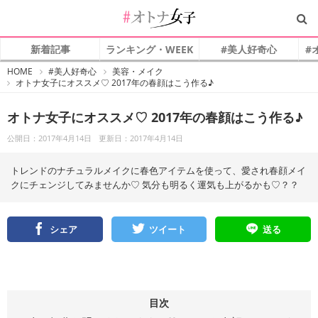
新着記事
ランキング・WEEK
#美人好奇心
#
#
HOME
#美人好奇心
美容・メイク
オ
オトナ女子にオススメ♡ 2017年の春顔はこう作る♪
ト
ナ
女
子
オトナ女子にオススメ♡ 2017年の春顔はこう作る♪
公開日：2017年4月14日
更新日：2017年4月14日
トレンドのナチュラルメイクに春色アイテムを使って、愛され春顔メイ
クにチェンジしてみませんか♡ 気分も明るく運気も上がるかも♡？？
シェア
ツイート
送る
目次