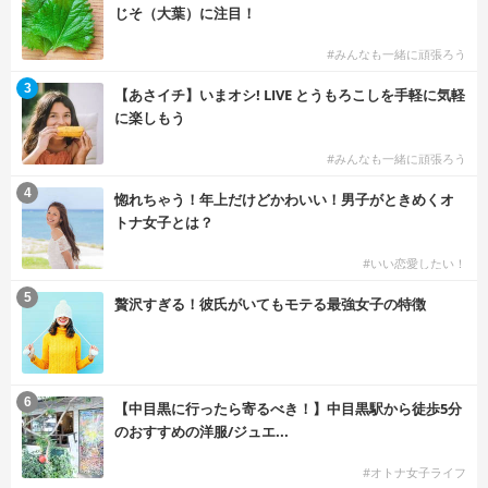
じそ（大葉）に注目！
#みんなも一緒に頑張ろう
3
【あさイチ】いまオシ! LIVE とうもろこしを手軽に気軽
に楽しもう
#みんなも一緒に頑張ろう
4
惚れちゃう！年上だけどかわいい！男子がときめくオ
トナ女子とは？
#いい恋愛したい！
5
贅沢すぎる！彼氏がいてもモテる最強女子の特徴
6
【中目黒に行ったら寄るべき！】中目黒駅から徒歩5分
のおすすめの洋服/ジュエ...
#オトナ女子ライフ