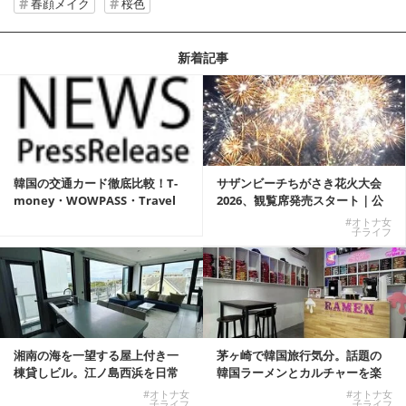
春顔メイク
桜色
新着記事
韓国の交通カード徹底比較！T-
サザンビーチちがさき花火大会
money・WOWPASS・Travel
2026、観覧席発売スタート｜公
W...
式有料席と屋外...
#オトナ女
子ライフ
湘南の海を一望する屋上付き一
茅ヶ崎で韓国旅行気分。話題の
棟貸しビル。江ノ島西浜を日常
韓国ラーメンとカルチャーを楽
にできる特別な物件
しむKOREAN ...
#オトナ女
#オトナ女
子ライフ
子ライフ