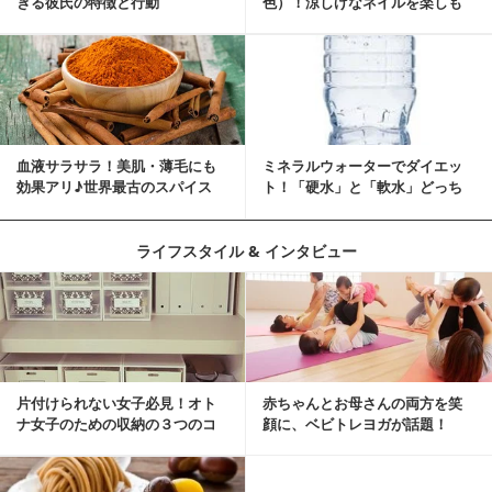
ぎる彼氏の特徴と行動
色）！涼しげなネイルを楽しも
♡
血液サラサラ！美肌・薄毛にも
ミネラルウォーターでダイエッ
効果アリ♪世界最古のスパイス
ト！「硬水」と「軟水」どっち
「シナモン」で若返り！
を選ぶ？
ライフスタイル & インタビュー
片付けられない女子必見！オト
赤ちゃんとお母さんの両方を笑
ナ女子のための収納の３つのコ
顔に、ベビトレヨガが話題！
ツ