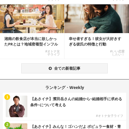
湘南の飲食店が本当に欲しかっ
幸せ者すぎる！彼女が大好きす
たPRとは？地域密着型インフル
ぎる彼氏の特徴と行動
エンサーサービス...
#オトナ女
#いい恋愛
子ライフ
したい！
全ての新着記事
ランキング・Weekly
1
【あさイチ】濱田岳さんの結婚から~結婚相手に求める
条件~について考える
#オトナ女子ライフ
2
【あさイチ】みんな！ゴハンだよ ポピュラー食材・青