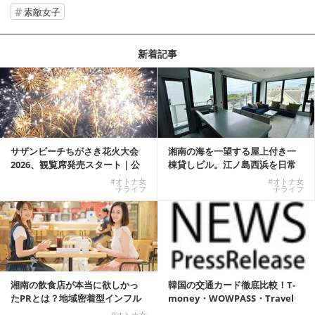
素敵女子
新着記事
サザンビーチちがさき花火大会
湘南の海を一望する屋上付き一
2026、観覧席発売スタート｜公
棟貸しビル。江ノ島西浜を日常
式有料席と屋外...
にできる特別な物件
#オトナ女
#オトナ女
子ライフ
子ライフ
湘南の飲食店が本当に欲しかっ
韓国の交通カード徹底比較！T-
たPRとは？地域密着型インフル
money・WOWPASS・Travel
エンサーサービス...
W...
#オトナ女