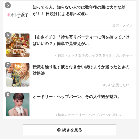
5
知ってる人、知らない人では数年後の肌に大きな差
が！！ 日焼けによる肌への影...
美容・メイク
6
【あさイチ】「持ち寄りパーティーに何を持っていけ
ばいいの？」簡単で見栄えが...
＜特集＞オトナ女子のライフスタイル・カルチャー
7
転職を繰り返す彼と付き合い続けようか迷ったときの
対処法
#いい恋愛したい！
8
オードリー・ヘップバーン、その人生観が魅力。
＜特集＞オードリー・ヘップバーンに恋して。。。
続きを見る