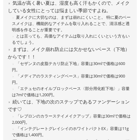
気温が高く暑い夏は、湿度も高く汗もかくので、メイク
している女性にとっては悩ましい季節ですよね。
夏メイクに大切なのは、まずは崩れにくいこと。 特に夏のベー
スメイクは、機能的なアイテムを取り入れることで、清涼感と透
明感を作ることが重要です。
とは言っても、高価なアイテムは取り入れにくいという方もい
るでしょう。
まずは、メイク崩れ防止には欠かせないベース（下地）
からです！！
「セザンヌの皮脂テカリ防止下地」容量は30mlで価格は600
円。
「メディアのラスティングベース」容量は30mlで価格は900
円。
「エテュセのオイルブロックベース〈部分用化粧下地〉」容量
は7mlで価格は1,200円。
続いては、下地の次のステップであるファンデーション
です♡
「レブロンのカラーステイメイクアップ」容量は30mlで価格は
2,000円。
「インテグレートグレイシイのホワイトパクトEX」容量は11g
で価格は1,400円。