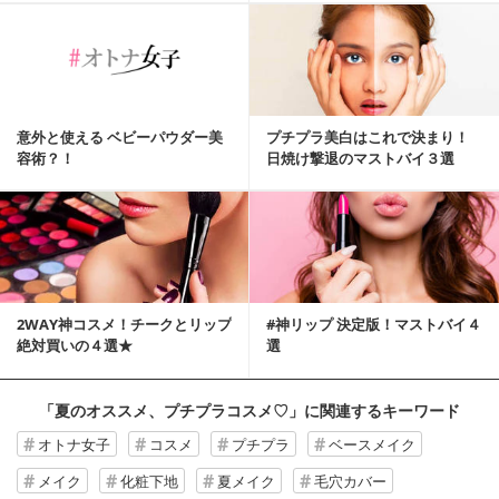
意外と使える ベビーパウダー美
プチプラ美白はこれで決まり！
容術？！
日焼け撃退のマストバイ３選
2WAY神コスメ！チークとリップ
#神リップ 決定版！マストバイ４
絶対買いの４選★
選
「夏のオススメ、プチプラコスメ♡」
に関連するキーワード
オトナ女子
コスメ
プチプラ
ベースメイク
メイク
化粧下地
夏メイク
毛穴カバー