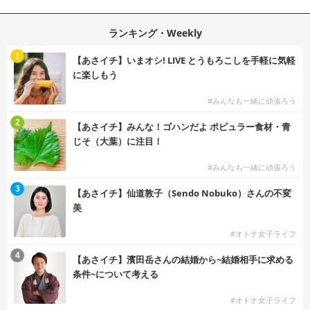
ランキング・Weekly
1
【あさイチ】いまオシ! LIVE とうもろこしを手軽に気軽
に楽しもう
#みんなも一緒に頑張ろう
2
【あさイチ】みんな！ゴハンだよ ポピュラー食材・青
じそ（大葉）に注目！
#みんなも一緒に頑張ろう
3
【あさイチ】仙道敦子（Sendo Nobuko）さんの不変
美
#オトナ女子ライフ
4
【あさイチ】濱田岳さんの結婚から~結婚相手に求める
条件~について考える
#オトナ女子ライフ