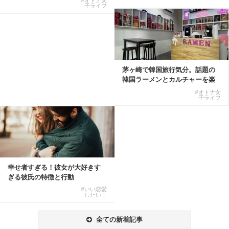
子ライフ
茅ヶ崎で韓国旅行気分。話題の
韓国ラーメンとカルチャーを楽
しむKOREAN ...
#オトナ女
子ライフ
幸せ者すぎる！彼女が大好きす
ぎる彼氏の特徴と行動
#いい恋愛
したい！
全ての新着記事