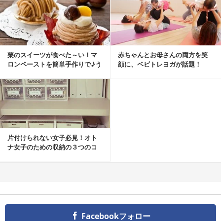
栗のスイーツが食べた～い！マ
赤ちゃんとお母さんの両方を笑
ロンペーストを簡単手作りで♪う
顔に、ベビトレヨガが話題！
ちカフェバンザイ！
片付けられない女子必見！オト
ナ女子のための収納の３つのコ
ツ
Facebookフォロー