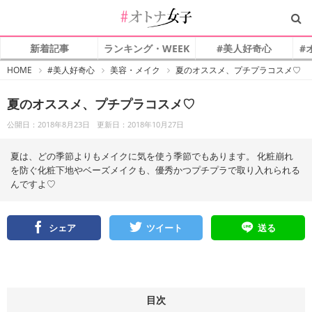
新着記事
ランキング・WEEK
#美人好奇心
#
#
HOME
#美人好奇心
美容・メイク
夏のオススメ、プチプラコスメ♡
オ
ト
ナ
夏のオススメ、プチプラコスメ♡
女
子
公開日：2018年8月23日
更新日：2018年10月27日
夏は、どの季節よりもメイクに気を使う季節でもあります。 化粧崩れ
を防ぐ化粧下地やベーズメイクも、優秀かつプチプラで取り入れられる
んですよ♡
シェア
ツイート
送る
目次