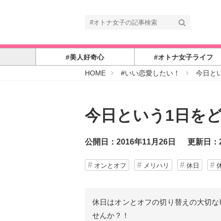
#美人好奇心
#オトナ女子ライフ
#
HOME
#いい恋愛したい！
今日と
オ
ト
ナ
女
子
今日という1日を
公開日：2016年11月26日
更新日：2
オンとオフ
メリハリ
休日
休日はオンとオフの切り替えの大切な
せんか？！