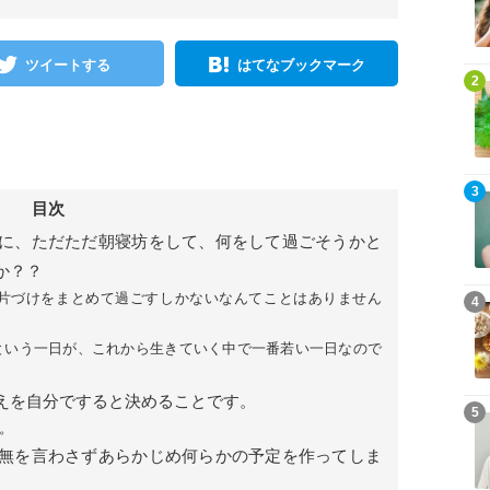
ツイートする
はてなブックマーク
2
3
目次
に、ただただ朝寝坊をして、何をして過ごそうかと
か？？
片づけをまとめて過ごすしかないなんてことはありません
4
という一日が、これから生きていく中で一番若い一日なので
えを自分ですると決めることです。
5
。
無を言わさずあらかじめ何らかの予定を作ってしま