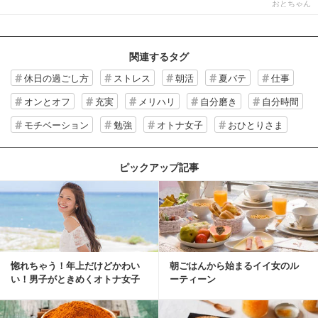
おとちゃん
関連するタグ
休日の過ごし方
ストレス
朝活
夏バテ
仕事
オンとオフ
充実
メリハリ
自分磨き
自分時間
モチベーション
勉強
オトナ女子
おひとりさま
ピックアップ記事
惚れちゃう！年上だけどかわい
朝ごはんから始まるイイ女のル
い！男子がときめくオトナ女子
ーティーン
とは？