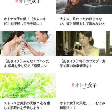
オトナ女子の敵！【大人ニキ
大丈夫、終わったわけじゃな
ビ】を理解してモテ肌に！
い。彼と喧嘩をして眠れないと
きの対処法
【あさイチ】みんな！ゴハンだ
【あさイチ】毎日ガブガブ・麦
よ 猛暑を乗り切る「恋愛レシ
茶で夏の健康管理を！
ピ・冷たいバージョン」
ストレスは美肌の天敵？ 心を癒
オトナ女子の天敵、、、むくみ
して肌荒れを予防しよう！
解消法！？