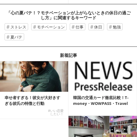
「心の夏バテ！？モチベーションが上がらないときの休日の過ご
し方」
に関連するキーワード
ストレス
モチベーション
仕事
休日
勉強
夏バテ
新着記事
幸せ者すぎる！彼女が大好きす
韓国の交通カード徹底比較！T-
ぎる彼氏の特徴と行動
money・WOWPASS・Travel
W...
#いい恋愛
したい！