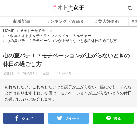
新着記事
ランキング・WEEK
#美人好奇心
#
#
HOME
#オトナ女子ライフ
オ
＜特集＞オトナ女子のライフスタイル・カルチャー
ト
心の夏バテ！？モチベーションが上がらないときの休日の過ごし方
ナ
女
子
心の夏バテ！？モチベーションが上がらないときの
休日の過ごし方
公開日：2017年8月11日
更新日：2017年8月11日
あれもしたい、これもしたいけど調子が上がらない！誰にでも、そんな
ときはありますよね。今回は、モチベーションが上がらないときの休日
の過ごし方をご紹介します。
シェア
ツイート
送る