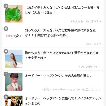
4
【あさイチ】みんな！ゴハンだよ ポピュラー食材・青
じそ（大葉）に注目！
#みんなも一緒に頑張ろう
5
知ってる人、知らない人では数年後の肌に大きな差
が！！ 日焼けによる肌への影...
美容・メイク
6
惚れちゃう！年上だけどかわいい！男子がときめくオ
トナ女子とは？
#いい恋愛したい！
7
オードリー・ヘップバーン、その人生観が魅力。
＜特集＞オードリー・ヘップバーンに恋して。。。
8
オードリー・ヘップバーンに憧れて！メイク&ファッシ
ョンまとめ