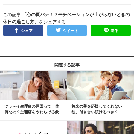
この記事
「心の夏バテ！？モチベーションが上がらないときの
休日の過ごし方」
をシェアする
シェア
ツイート
送る
関連する記事
ツラ～イ生理痛の原因って一体
将来の夢を応援してくれない
何なの？生理痛をやわらげる飲
彼。付き合い続けるべき？
み物・食べ物とは？