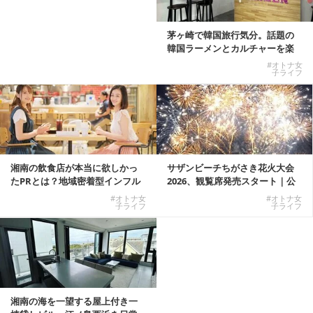
茅ヶ崎で韓国旅行気分。話題の
韓国ラーメンとカルチャーを楽
しむKOREAN ...
#オトナ女
子ライフ
湘南の飲食店が本当に欲しかっ
サザンビーチちがさき花火大会
たPRとは？地域密着型インフル
2026、観覧席発売スタート｜公
エンサーサービス...
式有料席と屋外...
#オトナ女
#オトナ女
子ライフ
子ライフ
湘南の海を一望する屋上付き一