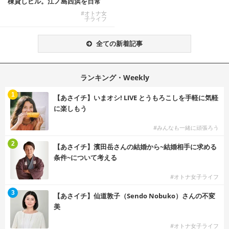
棟貸しビル。江ノ島西浜を日常
にできる特別な物件
#オトナ女
子ライフ
全ての新着記事
ランキング・Weekly
1
【あさイチ】いまオシ! LIVE とうもろこしを手軽に気軽
に楽しもう
#みんなも一緒に頑張ろう
2
【あさイチ】濱田岳さんの結婚から~結婚相手に求める
条件~について考える
#オトナ女子ライフ
3
【あさイチ】仙道敦子（Sendo Nobuko）さんの不変
美
#オトナ女子ライフ