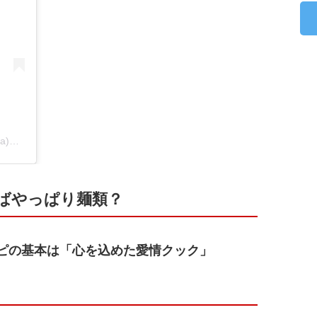
焼肉レストラン西の屋(@official_nishinoya)がシェアした投稿
ばやっぱり麺類？
ピの基本は「心を込めた愛情クック」