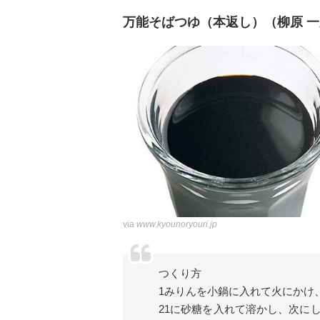
万能そばつゆ（本返し）（柳原 
via
www.kyounoryouri.jp
つくり方
1みりんを小鍋に入れて火にかけ
21に砂糖を入れて溶かし、次に