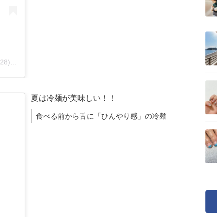
BODYPITKYOTO食歩記(@bodypitkyoto328)がシェアした投稿
夏は冷麺が美味しい！！
食べる前から舌に「ひんやり感」の冷麺