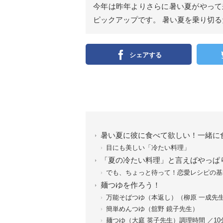
今年は昨年よりさらに暑い夏がやって
ピックアップです。 暑い夏を乗り切
シェアする
暑い夏に彼に食べて欲しい！一緒に
目にも美しい「冷たい料理」
「夏の冷たい料理」と言えばやっぱ
でも、ちょっと待って！恋愛レシピの基
麺つゆを作ろう！
万能そばつゆ（本返し）（柳原 一成先
簡単めんつゆ（舘野 鏡子先生）
麺つゆ（大庭 英子先生）調理時間 ／1