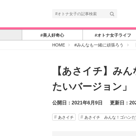
#美人好奇心
#オトナ女子ライフ
#
HOME
#みんなも一緒に頑張ろう
オ
ト
ナ
女
子
【あさイチ】みん
たいバージョン」
公開日：2021年6月9日
更新日：20
あさイチ
あさイチ みんな！ゴハンだ