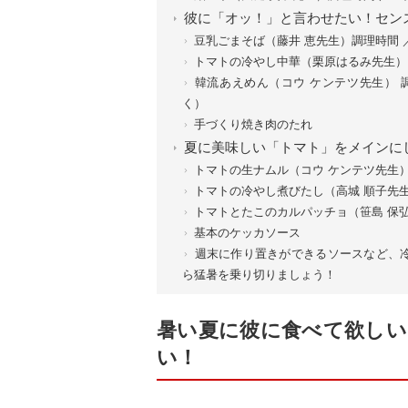
彼に「オッ！」と言わせたい！セン
豆乳ごまそば（藤井 恵先生）調理時間 ／
トマトの冷やし中華（栗原はるみ先生）
韓流あえめん（コウ ケンテツ先生） 
く）
手づくり焼き肉のたれ
夏に美味しい「トマト」をメインに
トマトの生ナムル（コウ ケンテツ先生）
トマトの冷やし煮びたし（高城 順子先生
トマトとたこのカルパッチョ（笹島 保弘
基本のケッカソース
週末に作り置きができるソースなど、
ら猛暑を乗り切りましょう！
暑い夏に彼に食べて欲しい
い！