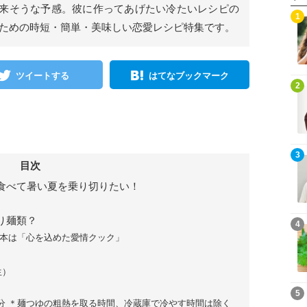
来そうな予感。彼に作ってあげたい冷たいレシピの
1
るための時短・簡単・美味しい恋愛レシピ特集です。
ツイートする
はてなブックマーク
2
3
目次
食べて暑い夏を乗り切りたい！
り麺類？
4
本は「心を込めた愛情クック」
生）
5
0分 ＊麺つゆの粗熱を取る時間、冷蔵庫で冷やす時間は除く