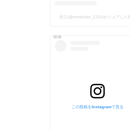
史江(@mimichan_1215)がシェアし
この投稿をInstagramで見る