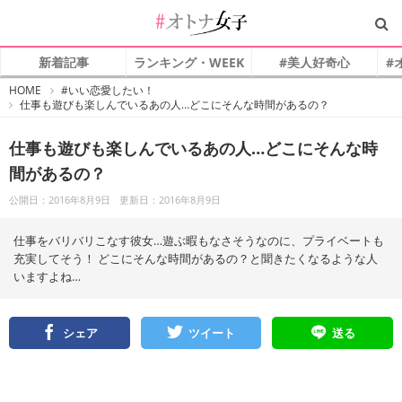
新着記事
ランキング・WEEK
#美人好奇心
#
#
HOME
#いい恋愛したい！
オ
仕事も遊びも楽しんでいるあの人…どこにそんな時間があるの？
ト
ナ
女
子
仕事も遊びも楽しんでいるあの人…どこにそんな時
間があるの？
公開日：2016年8月9日
更新日：2016年8月9日
仕事をバリバリこなす彼女…遊ぶ暇もなさそうなのに、プライベートも
充実してそう！ どこにそんな時間があるの？と聞きたくなるような人
いますよね…
シェア
ツイート
送る