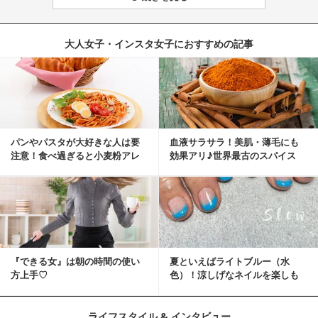
大人女子・インスタ女子におすすめの記事
パンやパスタが大好きな人は要
血液サラサラ！美肌・薄毛にも
注意！食べ過ぎると小麦粉アレ
効果アリ♪世界最古のスパイス
ルギーになるかも？
「シナモン」で若返り！
『できる女』は朝の時間の使い
夏といえばライトブルー（水
方上手♡
色）！涼しげなネイルを楽しも
♡
ライフスタイル & インタビュー