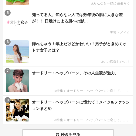
#みんなも一緒に頑張ろう
5
知ってる人、知らない人では数年後の肌に大きな差
が！！ 日焼けによる肌への影...
美容・メイク
6
惚れちゃう！年上だけどかわいい！男子がときめくオ
トナ女子とは？
#いい恋愛したい！
7
オードリー・ヘップバーン、その人生観が魅力。
＜特集＞オードリー・ヘップバーンに恋して。。。
8
オードリー・ヘップバーンに憧れて！メイク&ファッシ
ョンまとめ
＜特集＞オードリー・ヘップバーンに恋して。。。
続きを見る