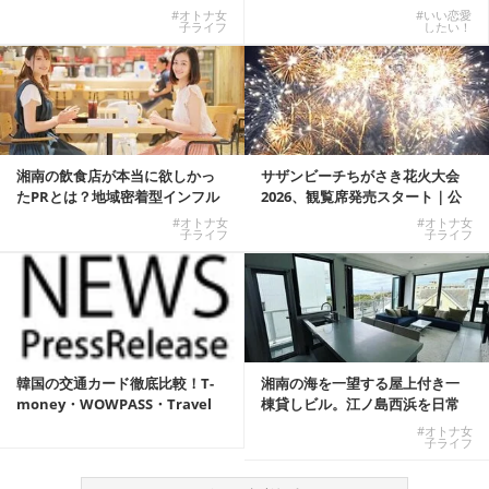
しむKOREAN ...
#オトナ女
#いい恋愛
子ライフ
したい！
湘南の飲食店が本当に欲しかっ
サザンビーチちがさき花火大会
たPRとは？地域密着型インフル
2026、観覧席発売スタート｜公
エンサーサービス...
式有料席と屋外...
#オトナ女
#オトナ女
子ライフ
子ライフ
韓国の交通カード徹底比較！T-
湘南の海を一望する屋上付き一
money・WOWPASS・Travel
棟貸しビル。江ノ島西浜を日常
W...
にできる特別な物件
#オトナ女
子ライフ