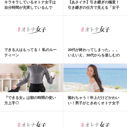
キラキラしているオトナ女子は
【あさイチ】引き継ぎの極意！
自分時間が充実しているんで
引き継ぎの仕方で見える「女子
す！！
力（ジョシリョク）」
できる人はもってる！ 私のルー
20代が終わってしまった。。。
ティーン
いえいえ、30代からを楽しむの
は自分次第です♡
『できる女』は朝の時間の使い
惚れちゃう！年上だけどかわい
方上手♡
い！男子がときめくオトナ女子
とは？