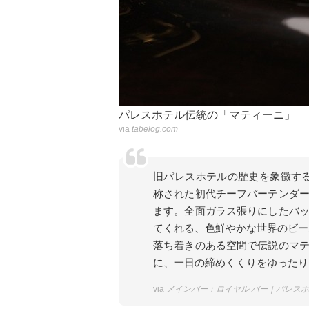
パレスホテル伝統の「マティーニ」
via
tabelog.com
旧パレスホテルの歴史を象徴する
称された初代チーフバーテンダ
ます。全面ガラス張りにしたバ
てくれる、色鮮やかな世界のビー
落ち着きのある空間で伝説のマ
に、一日の締めくくりをゆったり
via
メインバー：ロイヤル バー｜パレス