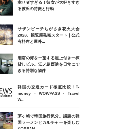
幸せ者すぎる！彼女が大好きすぎ
る彼氏の特徴と行動
サザンビーチちがさき花火大会
2026、観覧席発売スタート｜公式
有料席と屋外...
湘南の海を一望する屋上付き一棟
貸しビル。江ノ島西浜を日常にで
きる特別な物件
韓国の交通カード徹底比較！T-
money・WOWPASS・Travel
W...
茅ヶ崎で韓国旅行気分。話題の韓
国ラーメンとカルチャーを楽しむ
KOREAN ...