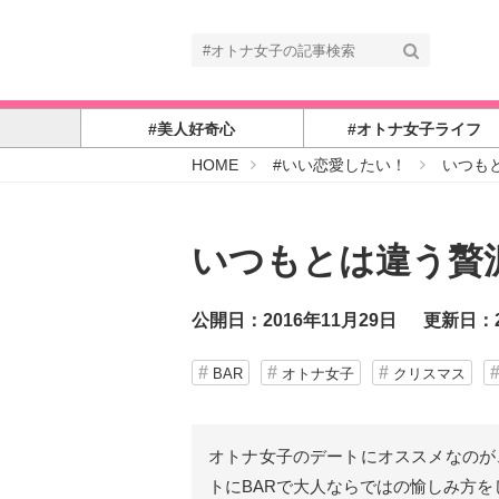
#美人好奇心
#オトナ女子ライフ
#
HOME
#いい恋愛したい！
いつも
オ
ト
ナ
女
子
いつもとは違う贅沢
公開日：2016年11月29日
更新日：2
BAR
オトナ女子
クリスマス
オトナ女子のデートにオススメなのが
トにBARで大人ならではの愉しみ方を