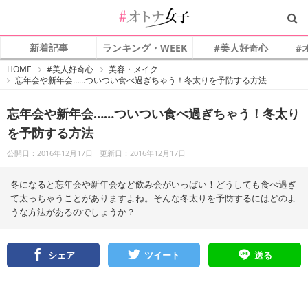
新着記事
ランキング・WEEK
#美人好奇心
#
#
HOME
#美人好奇心
美容・メイク
オ
忘年会や新年会……ついつい食べ過ぎちゃう！冬太りを予防する方法
ト
ナ
女
子
忘年会や新年会……ついつい食べ過ぎちゃう！冬太り
を予防する方法
公開日：2016年12月17日
更新日：2016年12月17日
冬になると忘年会や新年会など飲み会がいっぱい！どうしても食べ過ぎ
て太っちゃうことがありますよね。そんな冬太りを予防するにはどのよ
うな方法があるのでしょうか？
シェア
ツイート
送る