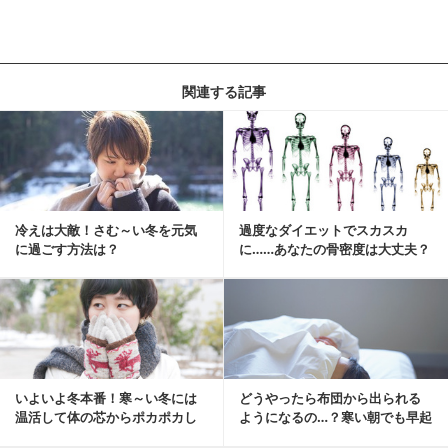
関連する記事
冷えは大敵！さむ～い冬を元気
過度なダイエットでスカスカ
に過ごす方法は？
に……あなたの骨密度は大丈夫？
骨粗しょう症を予防...
いよいよ冬本番！寒～い冬には
どうやったら布団から出られる
温活して体の芯からポカポカし
ようになるの…？寒い朝でも早起
ましょ♪
きできる方法！