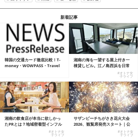
新着記事
韓国の交通カード徹底比較！T-
湘南の海を一望する屋上付き一
money・WOWPASS・Travel
棟貸しビル。江ノ島西浜を日常
W...
にできる特別な物件
#オトナ女
子ライフ
湘南の飲食店が本当に欲しかっ
サザンビーチちがさき花火大会
たPRとは？地域密着型インフル
2026、観覧席発売スタート｜公
エンサーサービス...
式有料席と屋外...
#オトナ女
#オトナ女
子ライフ
子ライフ