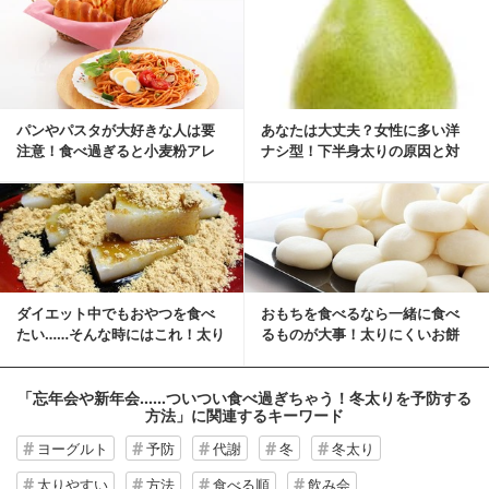
パンやパスタが大好きな人は要
あなたは大丈夫？女性に多い洋
注意！食べ過ぎると小麦粉アレ
ナシ型！下半身太りの原因と対
ルギーになるかも？
策
ダイエット中でもおやつを食べ
おもちを食べるなら一緒に食べ
たい……そんな時にはこれ！太り
るものが大事！太りにくいお餅
にくいおやつ４選
の食べ方
「忘年会や新年会……ついつい食べ過ぎちゃう！冬太りを予防する
方法」
に関連するキーワード
ヨーグルト
予防
代謝
冬
冬太り
太りやすい
方法
食べる順
飲み会