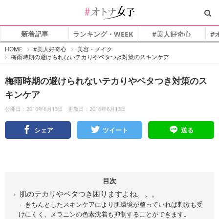
新着記事
ランキング・WEEK
#美人好奇心
#
#
HOME
#美人好奇心
美容・メイク
オ
梅雨時期の避けられないテカりやベタつき対策のスキンケア
ト
ナ
女
子
梅雨時期の避けられないテカりやベタつき対策のス
キンケア
公開日：2016年6月13日
更新日：2016年6月13日
シェア
ツイート
送る
目次
肌のテカリやベタつき困りますよね。。。
きちんとしたスキンケアにより肌環境が整っていれば刺激も受
けにくく、メラニンの色素沈着も抑制することができます。