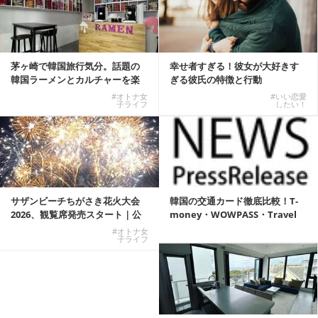
茅ヶ崎で韓国旅行気分。話題の
幸せ者すぎる！彼女が大好きす
韓国ラーメンとカルチャーを楽
ぎる彼氏の特徴と行動
しむKOREAN ...
#オトナ女
#いい恋愛
子ライフ
したい！
サザンビーチちがさき花火大会
韓国の交通カード徹底比較！T-
2026、観覧席発売スタート｜公
money・WOWPASS・Travel
式有料席と屋外...
W...
#オトナ女
子ライフ