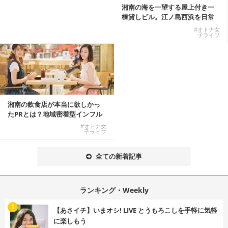
湘南の海を一望する屋上付き一
棟貸しビル。江ノ島西浜を日常
にできる特別な物件
#オトナ女
子ライフ
湘南の飲食店が本当に欲しかっ
たPRとは？地域密着型インフル
エンサーサービス...
#オトナ女
子ライフ
全ての新着記事
ランキング・Weekly
1
【あさイチ】いまオシ! LIVE とうもろこしを手軽に気軽
に楽しもう