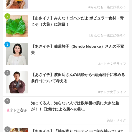
#みんなも一緒に頑張ろう
2
【あさイチ】みんな！ゴハンだよ ポピュラー食材・青
じそ（大葉）に注目！
#みんなも一緒に頑張ろう
3
【あさイチ】仙道敦子（Sendo Nobuko）さんの不変
美
#オトナ女子ライフ
4
【あさイチ】濱田岳さんの結婚から~結婚相手に求める
条件~について考える
#オトナ女子ライフ
5
知ってる人、知らない人では数年後の肌に大きな差
が！！ 日焼けによる肌への影...
美容・メイク
6
【あさイチ】「持ち寄りパーティーに何を持っていけ