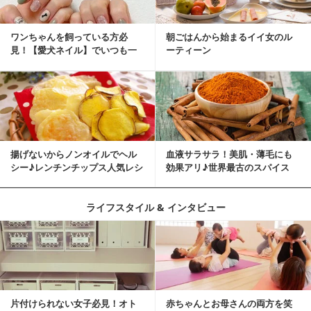
ワンちゃんを飼っている方必
朝ごはんから始まるイイ女のル
見！【愛犬ネイル】でいつも一
ーティーン
緒に♡
揚げないからノンオイルでヘル
血液サラサラ！美肌・薄毛にも
シー♪レンチンチップス人気レシ
効果アリ♪世界最古のスパイス
ピ
「シナモン」で若返り！
ライフスタイル & インタビュー
片付けられない女子必見！オト
赤ちゃんとお母さんの両方を笑