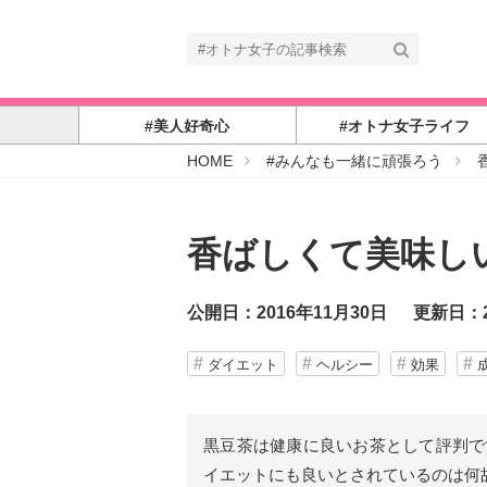
#美人好奇心
#オトナ女子ライフ
#
HOME
#みんなも一緒に頑張ろう
オ
ト
ナ
女
子
香ばしくて美味し
公開日：2016年11月30日
更新日：2
ダイエット
ヘルシー
効果
黒豆茶は健康に良いお茶として評判で
イエットにも良いとされているのは何