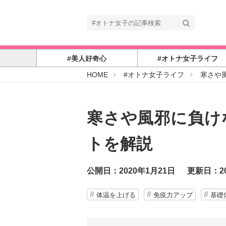
#美人好奇心
#オトナ女子ライフ
#
HOME
#オトナ女子ライフ
寒さや
オ
ト
ナ
女
子
寒さや風邪に負け
トを解説
公開日：2020年1月21日
更新日：20
体温を上げる
免疫力アップ
基礎