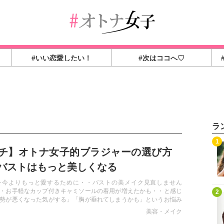
#いい恋愛したい！
#次はココへ♡
ラ
1
チ】オトナ女子的ブラジャーの選び方
バストはもっと美しくなる
を今よりもっと愛するために・・バストの美メイク見直しません
・お手軽なカップ付きキャミソールの着用が増えたかも・・と感じ
2
勢が悪くなった気がする」「胸が垂れてしまうかも」というお悩み
す。私たちの体に毎日寄り添うブラジャーについて真剣に考えてみ
美容・メイク