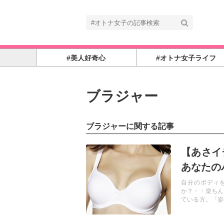
#美人好奇心
#オトナ女子ライフ
ブラジャー
ブラジャーに関する記事
記事を読む
【あさイ
あなたの
自分のボディ
か？・・楽ちん
ている方。「姿
も聞こえてきま
ませんか？