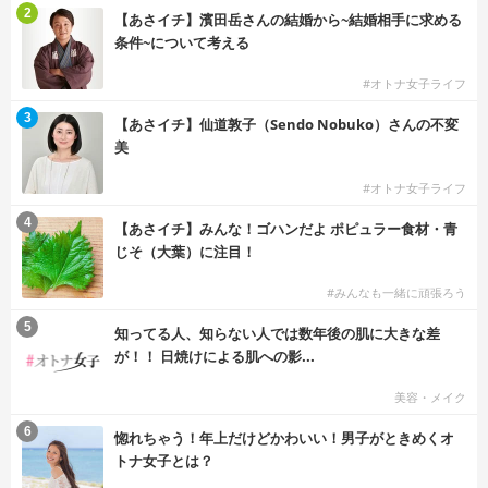
2
【あさイチ】濱田岳さんの結婚から~結婚相手に求める
条件~について考える
#オトナ女子ライフ
3
【あさイチ】仙道敦子（Sendo Nobuko）さんの不変
美
#オトナ女子ライフ
4
【あさイチ】みんな！ゴハンだよ ポピュラー食材・青
じそ（大葉）に注目！
#みんなも一緒に頑張ろう
5
知ってる人、知らない人では数年後の肌に大きな差
が！！ 日焼けによる肌への影...
美容・メイク
6
惚れちゃう！年上だけどかわいい！男子がときめくオ
トナ女子とは？