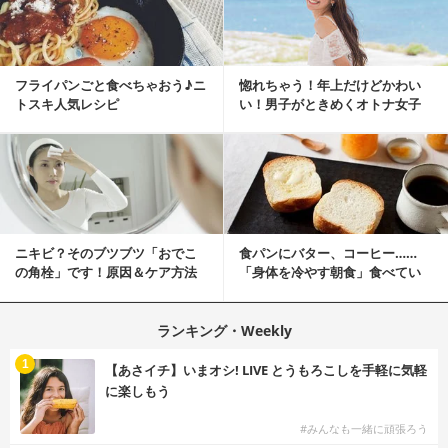
フライパンごと食べちゃおう♪ニ
惚れちゃう！年上だけどかわい
トスキ人気レシピ
い！男子がときめくオトナ女子
とは？
ニキビ？そのブツブツ「おでこ
食パンにバター、コーヒー……
の角栓」です！原因＆ケア方法
「身体を冷やす朝食」食べてい
ませんか？
ランキング・Weekly
1
【あさイチ】いまオシ! LIVE とうもろこしを手軽に気軽
に楽しもう
#みんなも一緒に頑張ろう