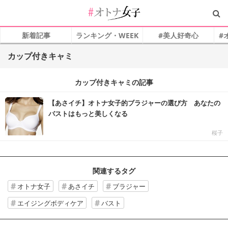
新着記事
ランキング・WEEK
#美人好奇心
#
カップ付きキャミ
カップ付きキャミの記事
【あさイチ】オトナ女子的ブラジャーの選び方 あなたの
バストはもっと美しくなる
桜子
関連するタグ
オトナ女子
あさイチ
ブラジャー
エイジングボディケア
バスト