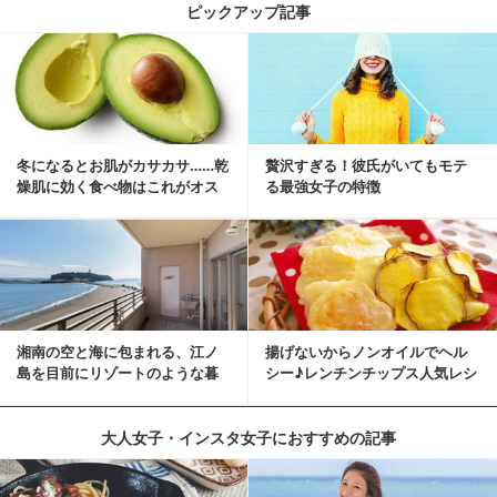
ピックアップ記事
冬になるとお肌がカサカサ……乾
贅沢すぎる！彼氏がいてもモテ
燥肌に効く食べ物はこれがオス
る最強女子の特徴
スメ♪
湘南の空と海に包まれる、江ノ
揚げないからノンオイルでヘル
島を目前にリゾートのような暮
シー♪レンチンチップス人気レシ
らしをする
ピ
大人女子・インスタ女子におすすめの記事