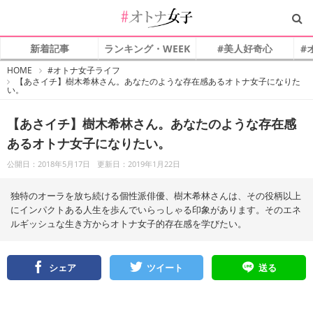
新着記事
ランキング・WEEK
#美人好奇心
#
#
HOME
#オトナ女子ライフ
オ
【あさイチ】樹木希林さん。あなたのような存在感あるオトナ女子になりた
ト
い。
ナ
女
子
【あさイチ】樹木希林さん。あなたのような存在感
あるオトナ女子になりたい。
公開日：2018年5月17日
更新日：2019年1月22日
独特のオーラを放ち続ける個性派俳優、樹木希林さんは、その役柄以上
にインパクトある人生を歩んでいらっしゃる印象があります。そのエネ
ルギッシュな生き方からオトナ女子的存在感を学びたい。
シェア
ツイート
送る