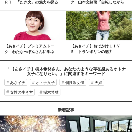
ＲＴ 「たき火」の魅力を探る
ク 山本文緒著『自転しながら
公転する』考
【あさイチ】プレミアムトー
【あさイチ】おでかけＬＩＶ
ク わたなべぽんさんに学ぶ
Ｅ トランポリンの魅力
「【あさイチ】樹木希林さん。あなたのような存在感あるオトナ
女子になりたい。」
に関連するキーワード
あさイチ
オトナ女子
個性派女優
夫婦
女性の生き方
樹木希林
新着記事