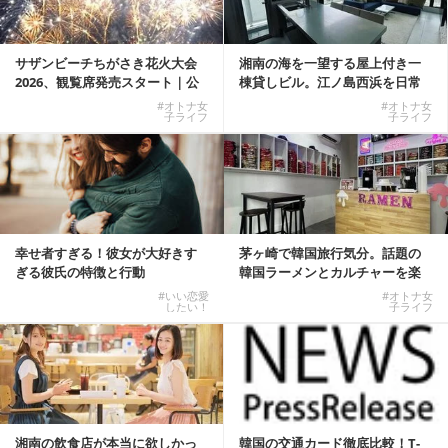
サザンビーチちがさき花火大会
湘南の海を一望する屋上付き一
2026、観覧席発売スタート｜公
棟貸しビル。江ノ島西浜を日常
式有料席と屋外...
にできる特別な物件
#オトナ女
#オトナ女
子ライフ
子ライフ
幸せ者すぎる！彼女が大好きす
茅ヶ崎で韓国旅行気分。話題の
ぎる彼氏の特徴と行動
韓国ラーメンとカルチャーを楽
しむKOREAN ...
#いい恋愛
#オトナ女
したい！
子ライフ
湘南の飲食店が本当に欲しかっ
韓国の交通カード徹底比較！T-