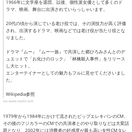
1966年に文学座を退団、以後、個性派女優として多くのド
ラマ、映画、舞台に出演されていらっしゃいます。
20代の頃から演じている老け役では、その演技力が高く評価
され、出演するドラマ、映画などでは老け役が当たり役とな
りました。
ドラマ『ムー』『ムー一族』で共演した郷ひろみさんとのデ
ュエットで「お化けのロック」「林檎殺人事件」をリリース
し大ヒット。
エンターテイナーとしての魅力もフルに見せてくださいまし
た。
Wikipedia参照
via
www.asahi.com
1979年から1984年にかけて流されたピップエレキバンのCM、
その後のフジカラーのCMでの共演者とのやり取りなどは大変話
題となり、2002年には消費者の好感度が最も高い女性CMタレ