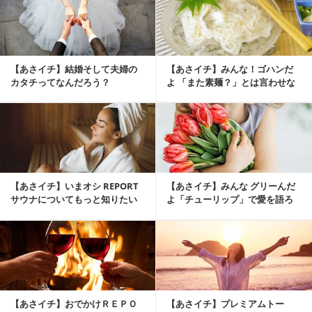
【あさイチ】結婚そして夫婦の
【あさイチ】みんな！ゴハンだ
カタチってなんだろう？
よ 「また素麺？」とは言わせな
い！素麺の素敵レシピ
【あさイチ】いまオシ REPORT
【あさイチ】みんな グリーんだ
サウナについてもっと知りたい
よ「チューリップ」で愛を語ろ
う
【あさイチ】おでかけＲＥＰＯ
【あさイチ】プレミアムトー