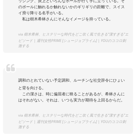
ッシング、炎上といろんなポールが行く手に立っている。そ
のポールに触れるか触れないかのギリギリの距離で、スイス
イ滑り降りる名手がいる。
私は樹木希林さんにそんなイメージを持っている。
via
樹木希林、ヒステリーな時代をどこ吹く風で生きる“潔すぎる”エ
ピソード | 週刊女性PRIME [シュージョプライム] | YOUのココロ刺
激する
調和のとれていない予定調和、ルーチンな社交辞令にひょい
と背を向ける。
この潔さは、時に偏屈者に映ることがあるが、希林さんに
はそれがない。それは、いつも実力が期待を上回るからだ。
via
樹木希林、ヒステリーな時代をどこ吹く風で生きる“潔すぎる”エ
ピソード | 週刊女性PRIME [シュージョプライム] | YOUのココロ刺
激する