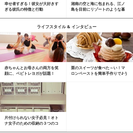
幸せ者すぎる！彼女が大好きす
湘南の空と海に包まれる、江ノ
ぎる彼氏の特徴と行動
島を目前にリゾートのような暮
らしをする
ライフスタイル & インタビュー
赤ちゃんとお母さんの両方を笑
栗のスイーツが食べた～い！マ
顔に、ベビトレヨガが話題！
ロンペーストを簡単手作りで♪う
ちカフェバンザイ！
片付けられない女子必見！オト
ナ女子のための収納の３つのコ
ツ