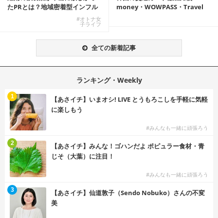
たPRとは？地域密着型インフル
money・WOWPASS・Travel
エンサーサービス...
W...
#オトナ女
子ライフ
全ての新着記事
ランキング・Weekly
1
【あさイチ】いまオシ! LIVE とうもろこしを手軽に気軽
に楽しもう
#みんなも一緒に頑張ろう
2
【あさイチ】みんな！ゴハンだよ ポピュラー食材・青
じそ（大葉）に注目！
#みんなも一緒に頑張ろう
3
【あさイチ】仙道敦子（Sendo Nobuko）さんの不変
美