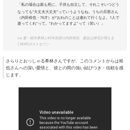
「私の場合は親も死に、子供も自立して、それこそいつどう
なっても“大丈夫大丈夫”っていうようなね。うちの旦那さん
（内田裕也・76才）が“おれのことは連れて行くなよ。1人で
逝ってくれ”って。“わかってますよ”って（笑い）」
via
妻・樹木希林と40年別居の内田裕也 最近は帰宅が増える
│NEWSポストセブン
さらりとおっしゃる希林さんですが、このコメントからは裕
也さんへの深い愛情と、彼との間の強い結びつき・信頼を感
じます。