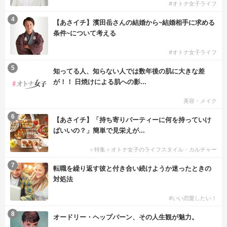
#オトナ女子ライフ
4
【あさイチ】濱田岳さんの結婚から~結婚相手に求める
条件~について考える
#オトナ女子ライフ
5
知ってる人、知らない人では数年後の肌に大きな差
が！！ 日焼けによる肌への影...
美容・メイク
6
【あさイチ】「持ち寄りパーティーに何を持っていけ
ばいいの？」簡単で見栄えが...
＜特集＞オトナ女子のライフスタイル・カルチャー
7
転職を繰り返す彼と付き合い続けようか迷ったときの
対処法
#いい恋愛したい！
8
オードリー・ヘップバーン、その人生観が魅力。