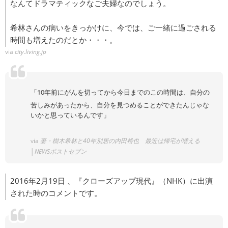
なんてドラマティックなご夫婦なのでしょう。
希林さんの病いをきっかけに、今では、ご一緒に過ごされる
時間も増えたのだとか・・・。
via
city.living.jp
「10年前にがんを切ってから今日までのこの時間は、自分の
苦しみがあったから、自分を見つめることができたんじゃな
いかと思っているんです」
via
妻・樹木希林と40年別居の内田裕也 最近は帰宅が増える
│NEWSポストセブン
2016年2月19日 、『クローズアップ現代』（NHK）に出演
された時のコメントです。