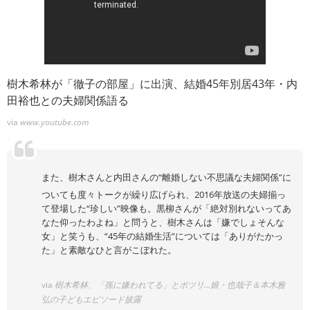
樹木希林が「徹子の部屋」に出演、結婚45年別居43年・内
田裕也との夫婦関係語る
via
www.youtube.com
また、樹木さんと内田さんの“離婚しない不思議な夫婦関係”に
ついても度々トークが繰り広げられ、2016年放送の夫婦揃っ
て登場した“珍しい”映像も。黒柳さんが「絶対別れないってあ
なた仰ったわよね」と問うと、樹木さんは「嫌でしょそんな
女」と笑うも、“45年の結婚生活”については「ありがたかっ
た」と素敵なひと言がこぼれた。
via
樹木希林、「孫に嫌われてる」とポツリ…娘・也哉子＆本木雅
弘の子どもエピソード披露