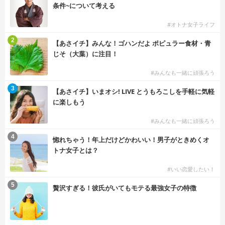
条件~について考える
#オトナ女子ライフ
2
【あさイチ】みんな！ゴハンだよ ポピュラー食材・青
じそ（大葉）に注目！
#みんなも一緒に頑張ろう
3
【あさイチ】いまオシ! LIVE とうもろこしを手軽に気軽
に楽しもう
#みんなも一緒に頑張ろう
4
惚れちゃう！年上だけどかわいい！男子がときめくオ
トナ女子とは？
#いい恋愛したい！
5
贅沢すぎる！彼氏がいてもモテる最強女子の特徴