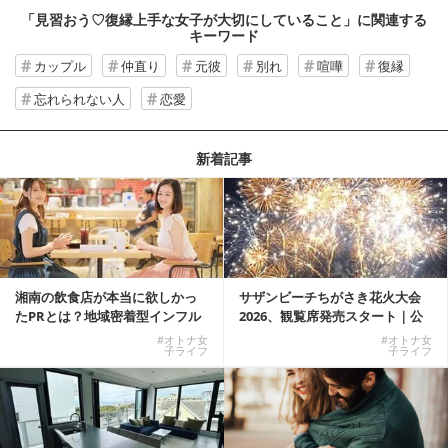
「見習おう♡復縁上手な女子が大切にしていること」
に関連する
キーワード
カップル
仲直り
元彼
別れ
喧嘩
復縁
忘れられない人
恋愛
新着記事
湘南の飲食店が本当に欲しかっ
サザンビーチちがさき花火大会
たPRとは？地域密着型インフル
2026、観覧席発売スタート｜公
エンサーサービス...
式有料席と屋外...
#オトナ女
#オトナ女
子ライフ
子ライフ