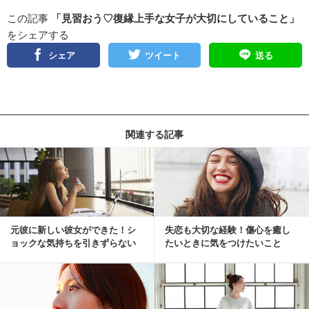
この記事
「見習おう♡復縁上手な女子が大切にしていること」
をシェアする
シェア
ツイート
送る
関連する記事
元彼に新しい彼女ができた！シ
失恋も大切な経験！傷心を癒し
ョックな気持ちを引きずらない
たいときに気をつけたいこと
方法