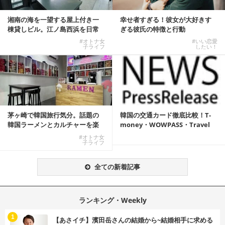
湘南の海を一望する屋上付き一
幸せ者すぎる！彼女が大好きす
棟貸しビル。江ノ島西浜を日常
ぎる彼氏の特徴と行動
にできる特別な物件
#オトナ女
#いい恋愛
子ライフ
したい！
茅ヶ崎で韓国旅行気分。話題の
韓国の交通カード徹底比較！T-
韓国ラーメンとカルチャーを楽
money・WOWPASS・Travel
しむKOREAN ...
W...
#オトナ女
子ライフ
全ての新着記事
ランキング・Weekly
1
【あさイチ】濱田岳さんの結婚から~結婚相手に求める