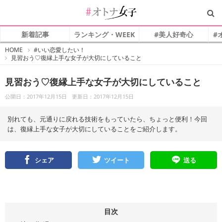
新着記事
ランキング・WEEK
#美人好奇心
#
#
HOME
#いい恋愛したい！
オ
見習おう♡復縁上手な女子が大切にしていること
ト
ナ
女
子
見習おう♡復縁上手な女子が大切にしていること
公開日：2017年12月15日
更新日：2017年12月15日
別れても、元通りに戻れる技術をもっていたら、ちょっと便利！今回
は、復縁上手な女子が大切にしていることをご紹介します。
シェア
ツイート
送る
目次