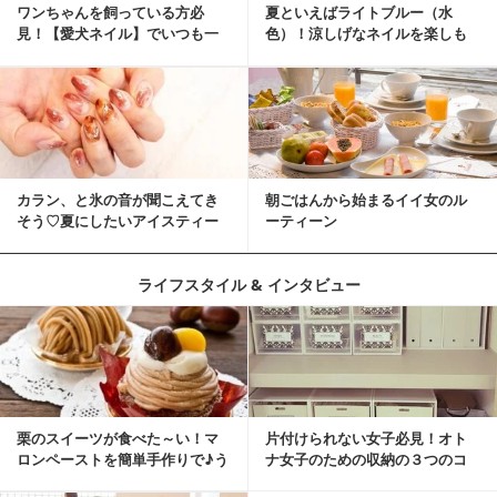
ワンちゃんを飼っている方必
夏といえばライトブルー（水
見！【愛犬ネイル】でいつも一
色）！涼しげなネイルを楽しも
緒に♡
♡
カラン、と氷の音が聞こえてき
朝ごはんから始まるイイ女のル
そう♡夏にしたいアイスティー
ーティーン
ネイル
ライフスタイル & インタビュー
栗のスイーツが食べた～い！マ
片付けられない女子必見！オト
ロンペーストを簡単手作りで♪う
ナ女子のための収納の３つのコ
ちカフェバンザイ！
ツ