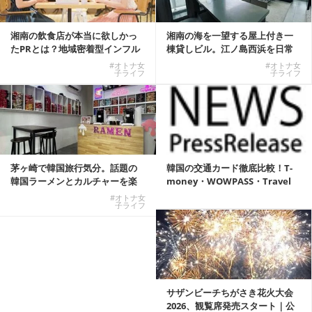
湘南の飲食店が本当に欲しかっ
湘南の海を一望する屋上付き一
たPRとは？地域密着型インフル
棟貸しビル。江ノ島西浜を日常
エンサーサービス...
にできる特別な物件
#オトナ女
#オトナ女
子ライフ
子ライフ
茅ヶ崎で韓国旅行気分。話題の
韓国の交通カード徹底比較！T-
韓国ラーメンとカルチャーを楽
money・WOWPASS・Travel
しむKOREAN ...
W...
#オトナ女
子ライフ
サザンビーチちがさき花火大会
2026、観覧席発売スタート｜公