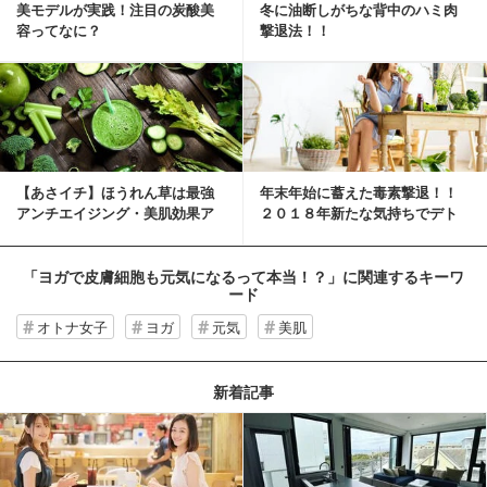
美モデルが実践！注目の炭酸美
冬に油断しがちな背中のハミ肉
容ってなに？
撃退法！！
【あさイチ】ほうれん草は最強
年末年始に蓄えた毒素撃退！！
アンチエイジング・美肌効果ア
２０１８年新たな気持ちでデト
リの野菜でした！
ックスも始めませんか？！
「ヨガで皮膚細胞も元気になるって本当！？」
に関連するキーワ
ード
オトナ女子
ヨガ
元気
美肌
新着記事