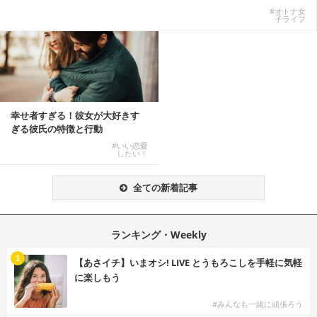
式有料席と屋外...
#オトナ女
子ライフ
幸せ者すぎる！彼女が大好きす
ぎる彼氏の特徴と行動
#いい恋愛
したい！
全ての新着記事
ランキング・Weekly
1
【あさイチ】いまオシ! LIVE とうもろこしを手軽に気軽
に楽しもう
#みんなも一緒に頑張ろう