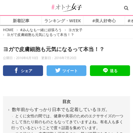
新着記事
ランキング・WEEK
#美人好奇心
#
#
HOME
#みんなも一緒に頑張ろう
ヨガ女子
オ
ヨガで皮膚細胞も元気になるって本当！？
ト
ナ
女
子
ヨガで皮膚細胞も元気になるって本当！？
公開日：2016年6月10日
更新日：2016年7月20日
シェア
ツイート
送る
目次
数年前からすっかり日本でも定着しているヨガ。
とくに女性の間では、健康や美容のためのエクササイズの一つ
として当たり前のものともなってきていますよね。有名人も多く
行っているということで度々話題を集めています。