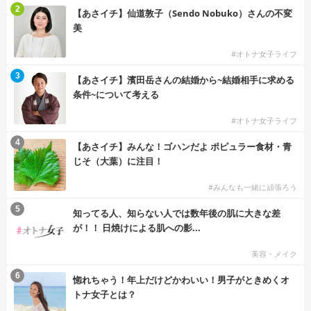
2
【あさイチ】仙道敦子（Sendo Nobuko）さんの不変
美
#オトナ女子ライフ
3
【あさイチ】濱田岳さんの結婚から~結婚相手に求める
条件~について考える
#オトナ女子ライフ
4
【あさイチ】みんな！ゴハンだよ ポピュラー食材・青
じそ（大葉）に注目！
#みんなも一緒に頑張ろう
5
知ってる人、知らない人では数年後の肌に大きな差
が！！ 日焼けによる肌への影...
美容・メイク
6
惚れちゃう！年上だけどかわいい！男子がときめくオ
トナ女子とは？