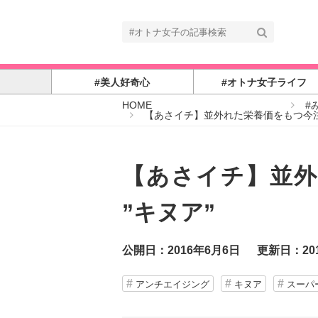
#美人好奇心
#オトナ女子ライフ
#
HOME
#
オ
【あさイチ】並外れた栄養価をもつ今注
ト
ナ
女
子
【あさイチ】並外
”キヌア”
公開日：2016年6月6日
更新日：20
アンチエイジング
キヌア
スーパ