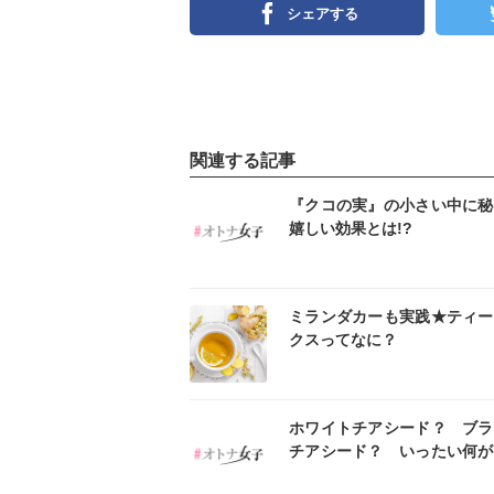
シェアする
関連する記事
インスタ
イン
『クコの実』の小さい中に秘
嬉しい効果とは!?
インスタ
イン
ミランダカーも実践★ティー
クスってなに？
インスタ
イン
ホワイトチアシード？ ブラ
チアシード？ いったい何が
の？？