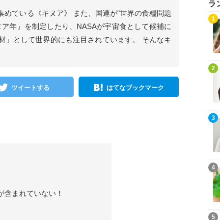
ラ
集めている《キヌア》 また、国連が“世界の食糧問題
1
キヌア年』を制定したり、NASAが宇宙食として候補に
材」として世界的にも注目されています。 そんなキ
2
ツイートする
はてなブックマーク
3
4
が含まれていない！
5