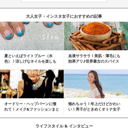
大人女子・インスタ女子におすすめの記事
夏といえばライトブルー（水
血液サラサラ！美肌・薄毛にも
色）！涼しげなネイルを楽しも
効果アリ♪世界最古のスパイス
♡
「シナモン」で若返り！
オードリー・ヘップバーンに憧
惚れちゃう！年上だけどかわい
れて！メイク&ファッションまと
い！男子がときめくオトナ女子
め
とは？
ライフスタイル & インタビュー