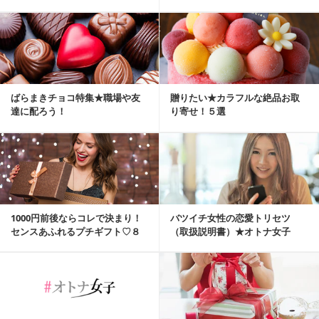
とは？
ばらまきチョコ特集★職場や友
贈りたい★カラフルな絶品お取
達に配ろう！
り寄せ！５選
1000円前後ならコレで決まり！
バツイチ女性の恋愛トリセツ
センスあふれるプチギフト♡８
（取扱説明書）★オトナ女子
選★
★