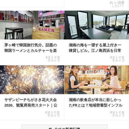
W...
#いい恋愛
したい！
茅ヶ崎で韓国旅行気分。話題の
湘南の海を一望する屋上付き一
韓国ラーメンとカルチャーを楽
棟貸しビル。江ノ島西浜を日常
しむKOREAN ...
にできる特別な物件
#オトナ女
#オトナ女
子ライフ
子ライフ
サザンビーチちがさき花火大会
湘南の飲食店が本当に欲しかっ
2026、観覧席発売スタート｜公
たPRとは？地域密着型インフル
式有料席と屋外...
エンサーサービス...
#オトナ女
#オトナ女
子ライフ
子ライフ