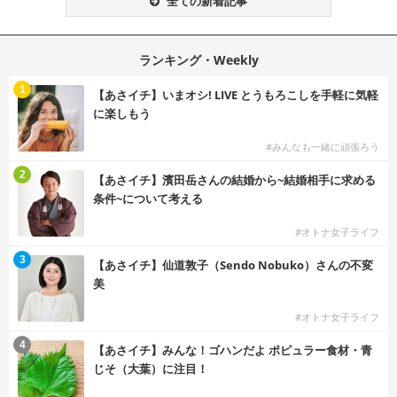
全ての新着記事
ランキング・Weekly
1
【あさイチ】いまオシ! LIVE とうもろこしを手軽に気軽
に楽しもう
#みんなも一緒に頑張ろう
2
【あさイチ】濱田岳さんの結婚から~結婚相手に求める
条件~について考える
#オトナ女子ライフ
3
【あさイチ】仙道敦子（Sendo Nobuko）さんの不変
美
#オトナ女子ライフ
4
【あさイチ】みんな！ゴハンだよ ポピュラー食材・青
じそ（大葉）に注目！