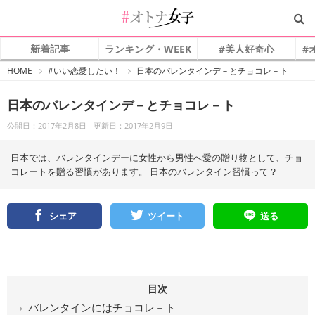
新着記事
ランキング・WEEK
#美人好奇心
#
#
HOME
#いい恋愛したい！
日本のバレンタインデ－とチョコレ－ト
オ
ト
ナ
日本のバレンタインデ－とチョコレ－ト
女
子
公開日：2017年2月8日
更新日：2017年2月9日
日本では、バレンタインデーに女性から男性へ愛の贈り物として、チョ
コレートを贈る習慣があります。 日本のバレンタイン習慣って？
シェア
ツイート
送る
目次
バレンタインにはチョコレ－ト