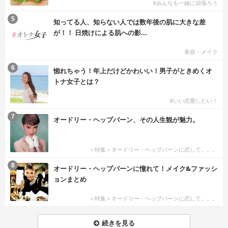
#みんなも一緒に頑張ろう
5
知ってる人、知らない人では数年後の肌に大きな差
が！！ 日焼けによる肌への影...
美容・メイク
6
惚れちゃう！年上だけどかわいい！男子がときめくオ
トナ女子とは？
#いい恋愛したい！
7
オードリー・ヘップバーン、その人生観が魅力。
＜特集＞オードリー・ヘップバーンに恋して。。。
8
オードリー・ヘップバーンに憧れて！メイク&ファッシ
ョンまとめ
＜特集＞オードリー・ヘップバーンに恋して。。。
続きを見る