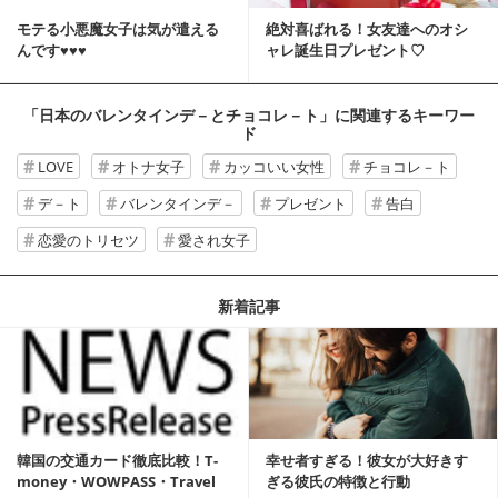
モテる小悪魔女子は気が遣える
絶対喜ばれる！女友達へのオシ
んです♥♥♥
ャレ誕生日プレゼント♡
「日本のバレンタインデ－とチョコレ－ト」
に関連するキーワー
ド
LOVE
オトナ女子
カッコいい女性
チョコレ－ト
デ－ト
バレンタインデ－
プレゼント
告白
恋愛のトリセツ
愛され女子
新着記事
韓国の交通カード徹底比較！T-
幸せ者すぎる！彼女が大好きす
money・WOWPASS・Travel
ぎる彼氏の特徴と行動