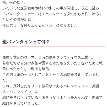
前からの様子。
いろいろな企業戦略や時代の多くの事が関連し、現在に至る...
「バレンタインデーにはチョコレートを女性から男性に贈る」
という習慣が定着し、
今日のような盛り上がるイベントになりました。
聖バレンタインって何？
西暦３世紀のローマ、当時の皇帝クラウディウス二世は、
若者たちが自分の家族や愛する者たちを失いたくないために戦
争に出たがらない理由を確信。
この強兵策の一つとして、兵士たちの結婚を禁止していまし
た。
これに反対したキリスト教司祭であるバレンティヌス（英語
名：バレンタイン）は、
結婚を禁じられている可哀そうな兵士たちをみかねて、内緒で
結婚をさせていました。