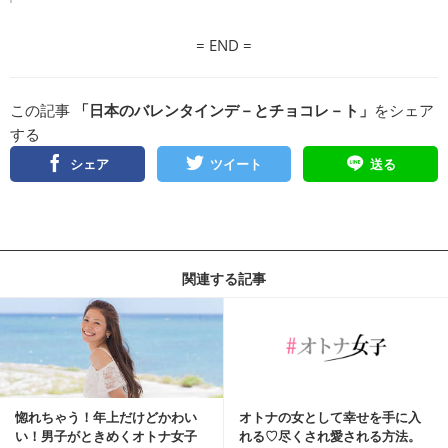
= END =
この記事
「日本のバレンタインデ－とチョコレ－ト」
をシェア
する
シェア
ツイート
送る
関連する記事
惚れちゃう！年上だけどかわい
オトナの女として幸せを手に入
い！男子がときめくオトナ女子
れる♡尽くされ愛される方法。