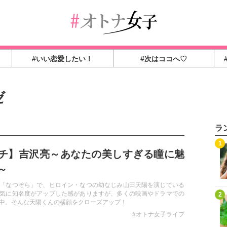
#いい恋愛したい！
#次はココへ♡
ゼ
ラ
1
チ】吉沢亮～あなたの美しすぎる瞳に魅
た～
「なつぞら」で、ヒロイン・なつの幼なじみ山田天陽を演じている
気に知名度がアップした感がありますが、多くの映画やドラマでの
2
中。そんな天陽くんの横顔をクローズアップ！
#オトナ女子ライフ