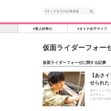
#美人好奇心
#オトナ女子ライフ
仮面ライダーフォー
仮面ライダーフォーゼに関する記事
記事を読む
【あさイ
せられ
連続テレビ小説
吉沢亮さん。一
八面六臂の活躍