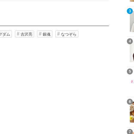
3
グダム
吉沢亮
銀魂
なつぞら
4
5
6
7