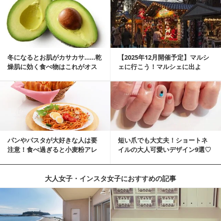
冬になるとお肌がカサカサ……乾
【2025年12月開催予定】マルシ
燥肌に効く食べ物はこれがオス
ェに行こう！マルシェに出よ
スメ♪
う！湘南マルシ...
パンやパスタが大好きな人は要
短い爪でも大丈夫！ショートネ
注意！食べ過ぎると小麦粉アレ
イルの大人可愛いデザイン9選♡
ルギーになるかも？
大人女子・インスタ女子におすすめの記事