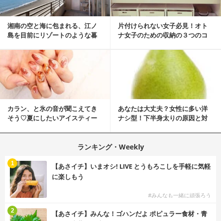
湘南の空と海に包まれる、江ノ
片付けられない女子必見！オト
島を目前にリゾートのような暮
ナ女子のための収納の３つのコ
らしをする
ツ
カラン、と氷の音が聞こえてき
あなたは大丈夫？女性に多い洋
そう♡夏にしたいアイスティー
ナシ型！下半身太りの原因と対
ネイル
策
ランキング・Weekly
1
【あさイチ】いまオシ! LIVE とうもろこしを手軽に気軽
に楽しもう
#みんなも一緒に頑張ろう
2
【あさイチ】みんな！ゴハンだよ ポピュラー食材・青