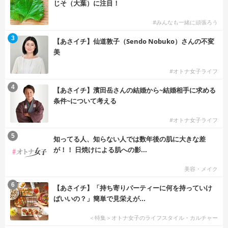
じそ（大葉）に注目！
#みんなも一緒に頑張ろう
3
【あさイチ】仙道敦子（Sendo Nobuko）さんの不変
美
#オトナ女子ライフ
4
【あさイチ】濱田岳さんの結婚から~結婚相手に求める
条件~について考える
#オトナ女子ライフ
5
知ってる人、知らない人では数年後の肌に大きな差
が！！ 日焼けによる肌への影...
美容・メイク
6
【あさイチ】「持ち寄りパーティーに何を持っていけ
ばいいの？」簡単で見栄えが...
＜特集＞オトナ女子のライフスタイル・カルチャー