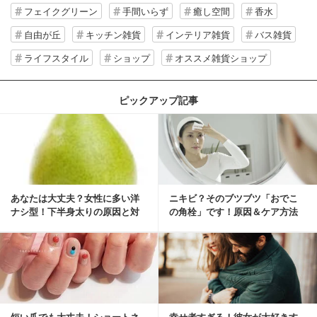
フェイクグリーン
手間いらず
癒し空間
香水
自由が丘
キッチン雑貨
インテリア雑貨
バス雑貨
ライフスタイル
ショップ
オススメ雑貨ショップ
ピックアップ記事
あなたは大丈夫？女性に多い洋
ニキビ？そのブツブツ「おでこ
ナシ型！下半身太りの原因と対
の角栓」です！原因＆ケア方法
策