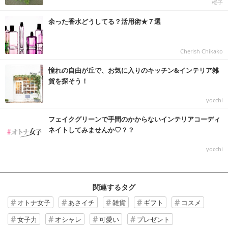
桜子
余った香水どうしてる？活用術★７選
Cherish Chikako
憧れの自由が丘で、お気に入りのキッチン&インテリア雑
貨を探そう！
yocchi
フェイクグリーンで手間のかからないインテリアコーディ
ネイトしてみませんか♡？？
yocchi
関連するタグ
オトナ女子
あさイチ
雑貨
ギフト
コスメ
女子力
オシャレ
可愛い
プレゼント