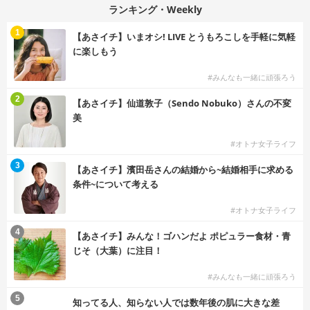
ランキング・Weekly
1
【あさイチ】いまオシ! LIVE とうもろこしを手軽に気軽
に楽しもう
#みんなも一緒に頑張ろう
2
【あさイチ】仙道敦子（Sendo Nobuko）さんの不変
美
#オトナ女子ライフ
3
【あさイチ】濱田岳さんの結婚から~結婚相手に求める
条件~について考える
#オトナ女子ライフ
4
【あさイチ】みんな！ゴハンだよ ポピュラー食材・青
じそ（大葉）に注目！
#みんなも一緒に頑張ろう
5
知ってる人、知らない人では数年後の肌に大きな差