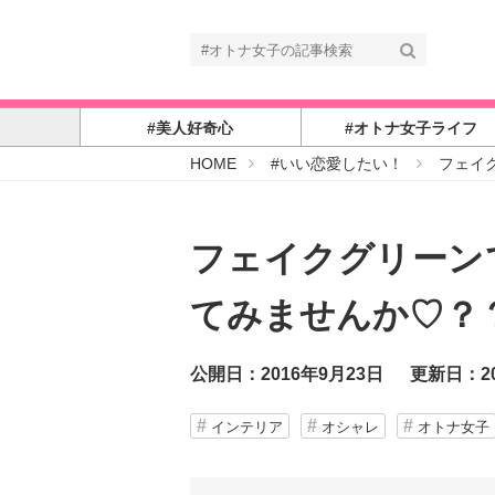
#美人好奇心
#オトナ女子ライフ
#
HOME
#いい恋愛したい！
フェイ
オ
ト
ナ
女
子
フェイクグリーン
てみませんか♡？
公開日：2016年9月23日
更新日：20
インテリア
オシャレ
オトナ女子