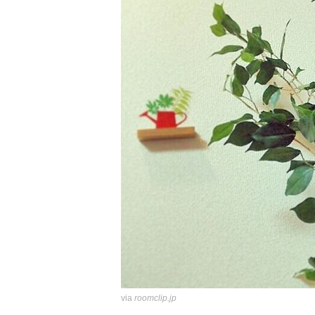
via
roomclip.jp