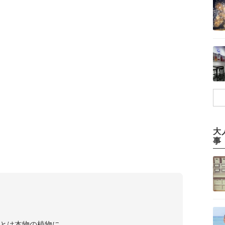
大
事
とは本物の植物に