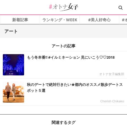
新着記事
ランキング・WEEK
#美人好奇心
#
アート
アートの記事
もう冬本番‼︎ #イルミネーション 見にいこう♡♡2018
オトナ女子編集部
秋のデートで絶対行きたい★都内のオススメ散歩デートス
ポット５選
Cherish Chikako
関連するタグ