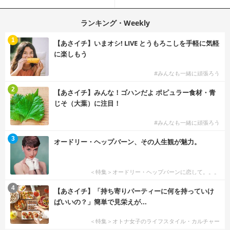
らしをする
ランキング・Weekly
1
【あさイチ】いまオシ! LIVE とうもろこしを手軽に気軽
に楽しもう
#みんなも一緒に頑張ろう
2
【あさイチ】みんな！ゴハンだよ ポピュラー食材・青
じそ（大葉）に注目！
#みんなも一緒に頑張ろう
3
オードリー・ヘップバーン、その人生観が魅力。
＜特集＞オードリー・ヘップバーンに恋して。。。
4
【あさイチ】「持ち寄りパーティーに何を持っていけ
ばいいの？」簡単で見栄えが...
＜特集＞オトナ女子のライフスタイル・カルチャー