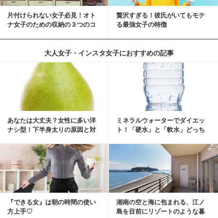
片付けられない女子必見！オト
贅沢すぎる！彼氏がいてもモテ
ナ女子のための収納の３つのコ
る最強女子の特徴
ツ
大人女子・インスタ女子におすすめの記事
あなたは大丈夫？女性に多い洋
ミネラルウォーターでダイエッ
ナシ型！下半身太りの原因と対
ト！「硬水」と「軟水」どっち
策
を選ぶ？
『できる女』は朝の時間の使い
湘南の空と海に包まれる、江ノ
方上手♡
島を目前にリゾートのような暮