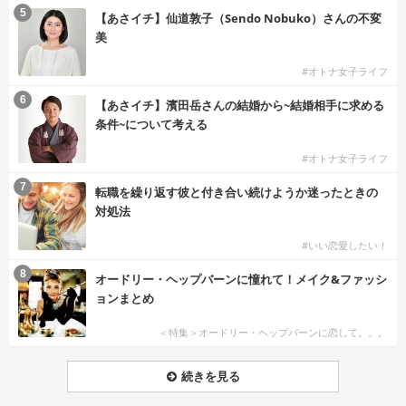
5
【あさイチ】仙道敦子（Sendo Nobuko）さんの不変
美
#オトナ女子ライフ
6
【あさイチ】濱田岳さんの結婚から~結婚相手に求める
条件~について考える
#オトナ女子ライフ
7
転職を繰り返す彼と付き合い続けようか迷ったときの
対処法
#いい恋愛したい！
8
オードリー・ヘップバーンに憧れて！メイク&ファッシ
ョンまとめ
＜特集＞オードリー・ヘップバーンに恋して。。。
続きを見る