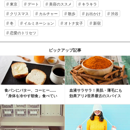
東京
デート
美容のススメ
キラキラ
クリスマス
カルチャー
散歩
お出かけ
渋谷
冬
イルミネーション
オトナ女子
新宿
恋愛のトリセツ
ピックアップ記事
食パンにバター、コーヒー……
血液サラサラ！美肌・薄毛にも
「身体を冷やす朝食」食べてい
効果アリ♪世界最古のスパイス
ませんか？
「シナモン」で若返り！